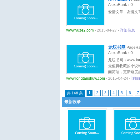
AlexaRank：
0
爱情文章，友情文
www.yuze2.com
- 2015-04-27 -
详细信息
龙坛书网
PageR
AlexaRank：
0
龙坛书网（www.l
最值得收藏的小说
面简洁，更新速度
www.longtanshuw.com
- 2015-04-24 -
详细
1
2
3
4
5
6
7
共 148 条
最新收录