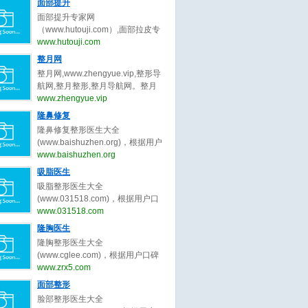
量被组织中的水分子吸收后，会产
面部提升
曹孟君,冷冰,秦冬,龙成,刘玉钊,汪新
张大艳,韩勋,王岩,卢建建,金云波,顾
波,陈付国,李章,张勍枫,范荣杰,徐丽
生热量，导致胶原蛋白纤维收缩，
伟,张超,刘靖涛,李建锐,胡守舵,孙波,
面部提升专家网
斌,高寿松,范海燕,林威,潘贰,陈芝,张
娟,任东,曲妙轩,葛志鑫,张龙,李保锴,
并刺激新的胶原蛋白生成。
盛玲玲,金洪尧,马桂娥,王维新,刘李
（www.hutouji.com）,面部拉皮专
娇娇,方涛,秦小惠,何洁,楼善叶,武文
李信峰,向宏伟,李劲良,李长富,巫文
娜,郑岩,王乡宁,卢九宁,黄云福,李胜
家网,脸部除皱专家网，2025年最好
www.hutouji.com
蕾,刘学源,阮庆玲,李光琴,冯传波,赵
云,刘彦军,宫风勇,洪春,杜轶男,汪垟,
旭,王勇,李增辉,卢新蕾,张荣明,刘彦
的面部提升专家预约排行榜。面部
成利,朱迪,张小川,刘辅容等关于双
整月网
徐利刚,汪云锋,王英勇,王旭彬,陈倩,
龙,詹炜卿,梁红伟,陈兵,张涛,唐亮,于
提升专家网，提供脸部拉皮,面部拉
眼皮修复的专家和信息。预约咨询
赵士俊,王杰,李理,陈超群,叶子荣,柴
整月网,www.zhengyue.vip,整形导
冬梅,鲁峰,刘杰伟,闫爱跃等关于吸
皮,脸部除皱,脸部拉皮专家,面部拉
微信：bianmei0528。
军,项昌峰,陈杰,李安平,孙前磊,陶俊,
航网,整月整形,整月导航网。整月
脂的专家和信息。预约咨询微信：
皮专家,脸部除皱专家,柳民熙,穆宝
龚涛,高山,曾高,安阳,路会,张辉,周
网，整月整形导航网_收集全国最好
www.zhengyue.vip
bianmei0528。
安,黄寅守,杜太超,张海明,祝东升,袁
柯,牛勇敢,王艇,倪云志,韩国栋,冯雁
的整形美容网站。
隆鼻修复
强,杨大平,王乙立,金云波,卢丙仑,王
平,王欢,尤建军,胡俊峰,夏正义,李青
召东,王冀耕,倪峰,蒋松林等关于面
隆鼻修复整形医生大全
峰,罗汇东,张洪波,毕胜,王天国,曹芳,
部提升的专家和信息。预约咨询微
(www.baishuzhen.org)，根据用户
王会勇,李文峰,刘志刚,朱灿,李希军,
信：bianmei0528。
口碑收录全中国最好的隆鼻修复整
www.baishuzhen.org
周仪,江宝华,廖连平,贾德渊,范飞,李
形医生，包括不限于隆鼻修复整形
爱林,王先成,李东,徐航,王军,欧阳春,
吸脂医生
外科医生、隆鼻修复微整形医生、
戴婷婷,曾斌,吴玉家,梁晓健,潘峰等
吸脂整形医生大全
修复隆鼻整形医生、北京隆鼻修复
关于隆鼻修复的专家和信息。预约
(www.031518.com)，根据用户口
整形医生、上海隆鼻修复整形医
咨询微信：bianmei0528。
碑收录全中国最好的吸脂整形医
www.031518.com
生、广州隆鼻修复整形医生、成都
生，包括不限于吸脂整形外科医
隆胸医生
隆鼻修复整形医生、武汉隆鼻修复
生、吸脂微整形医生、修复吸脂整
整形医生、西安隆鼻修复整形、郑
隆胸整形医生大全
形医生、北京吸脂整形医生、上海
州隆鼻修复整形。隆鼻修复整形医
(www.cglee.com)，根据用户口碑
吸脂整形医生、广州吸脂整形医
生大全，秉承为客户服务公平公正
收录全中国最好的隆胸整形医生，
www.zrx5.com
生、成都吸脂整形医生、武汉吸脂
原则，为整形客户求美决策推荐最
包括不限于隆胸整形外科医生、隆
面部整形
整形医生、西安吸脂整形、郑州吸
好的隆鼻修复整形医生。
胸微整形医生、修复隆胸整形医
脂整形。吸脂整形医生大全，秉承
脸部整形医生大全
生、北京隆胸整形医生、上海隆胸