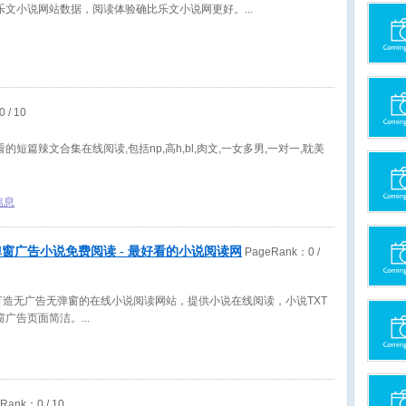
乐文小说网站数据，阅读体验确比乐文小说网更好。
0
/ 10
短篇辣文合集在线阅读,包括np,高h,bl,肉文,一女多男,一对一,耽美
信息
 无弹窗广告小说免费阅读 - 最好看的小说阅读网
PageRank：
0
/
打造无广告无弹窗的在线小说阅读网站，提供小说在线阅读，小说TXT
窗广告页面简洁。
eRank：
0
/ 10