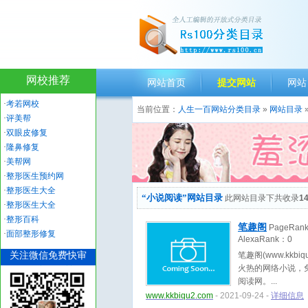
网校推荐
网站首页
提交网站
网站
·
考若网校
当前位置：
人生一百网站分类目录
»
网站目录
·
评美帮
·
双眼皮修复
·
隆鼻修复
·
美帮网
·
整形医生预约网
·
整形医生大全
“小说阅读”网站目录
此网站目录下共收录
1
·
整形医生大全
·
整形百科
笔趣阁
PageRan
·
面部整形修复
AlexaRank：
0
关注微信免费快审
笔趣阁(www.kk
火热的网络小说，
阅读网。
www.kkbiqu2.com
- 2021-09-24 -
详细信息