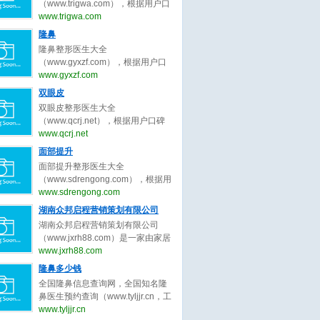
为客户服务公平公正原则，为整形
（www.trigwa.com），根据用户口
整形医生、广州隆胸整形医生、成
客户求美决策推荐最好的吸脂整形
碑收录全中国最好的脸部整形医
www.trigwa.com
都隆胸整形医生、武汉隆胸整形医
医生。
生，包括不限于脸部整形外科医
隆鼻
生、西安隆胸整形、郑州隆胸整
生、脸部微整形医生、鼻子整形医
形。隆胸整形医生大全，秉承为客
隆鼻整形医生大全
生、眼睛整形医生、吸脂整形医
户服务公平公正原则，为整形客户
（www.gyxzf.com），根据用户口
生、修复整形医生、北京脸部整形
求美决策推荐最好的隆胸整形医
碑收录全中国最好的隆鼻整形医
www.gyxzf.com
医生、上海脸部整形医生、广州脸
生。
生，包括不限于隆鼻整形外科医
双眼皮
部整形医生、成都脸部整形医生、
生、隆鼻微整形医生、鼻子整形医
武汉脸部整形医生、西安脸部整
双眼皮整形医生大全
生、眼睛整形医生、吸脂整形医
形、郑州脸部整形。脸部整形医生
（www.qcrj.net），根据用户口碑
生、修复整形医生、北京整形医
大全，秉承为客户服务公平公正原
收录全中国最好的整形医生，包括
www.qcrj.net
生、上海整形医生、广州整形医
则，为整形客户求美决策推荐最好
不限于整形外科医生、微整形医
面部提升
生、成都整形医生、武汉整形医
的脸部整形医生。
生、鼻子整形医生、眼睛整形医
生。整形医生大全，秉承为客户服
面部提升整形医生大全
生、修复双眼皮整形医生、北京双
务公平公正原则，为整形客户求美
（www.sdrengong.com），根据用
眼皮整形医生、上海双眼皮整形医
决策推荐最好的隆鼻整形医生。
户口碑收录全中国最好的面部提升
www.sdrengong.com
生、广州双眼皮整形医生、成都双
整形医生，包括不限于面部提升整
湖南众邦启程营销策划有限公司
眼皮整形医生、武汉双眼皮整形医
形外科医生、面部提升微整形医
生。双眼皮整形医生大全，秉承为
湖南众邦启程营销策划有限公司
生、修复提升整形医生、北京面部
客户服务公平公正原则，为整形客
（www.jxrh88.com）是一家由家居
提升整形医生、上海面部提升整形
户求美决策推荐最好的双眼皮整形
行业精英共同打造的商业智慧平台,
www.jxrh88.com
医生、广州面部提升整形医生、成
医生。
集策划咨询、 教育培训、 执行落
隆鼻多少钱
都面部提升整形医生、武汉面部提
地、 网络科技服务为一体， 以“工
升整形医生、西安面部提升整形、
全国隆鼻信息查询网，全国知名隆
匠精神 - 工匠品质” 为核心理念，不
郑州面部提升整形。面部提升整形
鼻医生预约查询（www.tyljjr.cn，工
到4年时间， 为国内万余客户提升
医生大全，秉承为客户服务公平公
信部备案号：晋ICP备13005452
www.tyljjr.cn
品牌价值， 创造销售奇迹， 2021