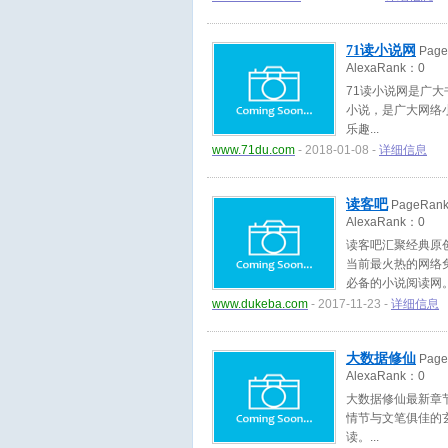
71读小说网
Pag
AlexaRank：
0
71读小说网是广
小说，是广大网络
乐趣
www.71du.com
- 2018-01-08 -
详细信息
读客吧
PageRan
AlexaRank：
0
读客吧汇聚经典原
当前最火热的网络
必备的小说阅读网
www.dukeba.com
- 2017-11-23 -
详细信息
大数据修仙
Pag
AlexaRank：
0
大数据修仙最新章
情节与文笔俱佳的
读。