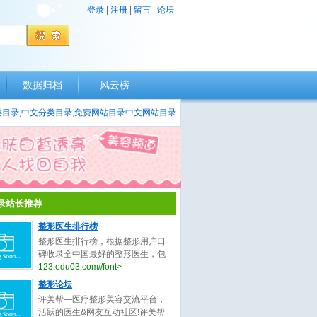
登录
|
注册
|
留言
|
论坛
数据归档
风云榜
类目录
,
中文分类目录
,
免费网站目录
中文网站目录
录站长推荐
整形医生排行榜
整形医生排行榜，根据整形用户口
碑收录全中国最好的整形医生，包
括不限于整形外科医生、微整形医
123.edu03.com//font>
生、鼻子整形医生、眼睛整形医
整形论坛
生、吸脂整形医生、修复整形医
评美帮—医疗整形美容交流平台，
生。
活跃的医生&网友互动社区!评美帮