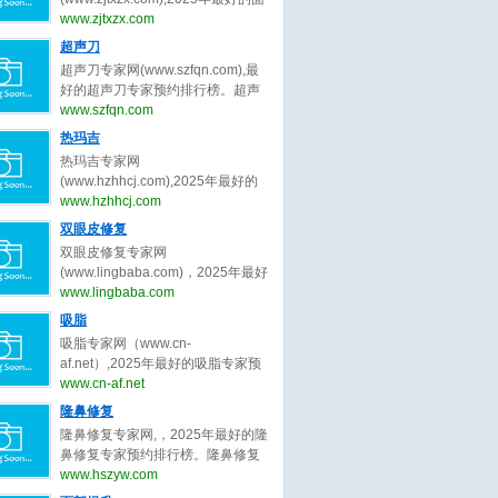
bianmei0528。脂肪填充（自体脂
并提升女性自信‌。隆胸的‌医学范
部年轻化专家预约排行榜。面部年
www.zjtxzx.com
肪移植）是一种通过将自身脂肪组
畴‌：隆胸属于医美手术，隆胸主要
轻化专家网，提供,杨俊,陈兵,黄寅
超声刀
织移植到需要填充的部位，以达到
针对乳房发育不良、扁平或松弛下
守,祝东升,袁强,张余光,朱自刚,田永
塑形、修复凹陷或改善外观的美容
超声刀专家网(www.szfqn.com),最
垂等问题，通过植入假体或移植自
成,卢丙仑,蒋松林等关于面部年轻化
手术。脂肪填充是一种利用自体脂
好的超声刀专家预约排行榜。超声
体组织实现胸部形态优化‌。‌隆胸目
的专家和信息。预约咨询微信：
肪移植技术，将身体其他部位（如
刀专家网，提供,常毅,汪文娟,杨芷,
www.szfqn.com
的‌：隆胸可以改善身体比例，增强
bianmei0528。面部年轻化是一种
腹部、大腿、臀部）的脂肪抽取、
肖阳,张志宇,张静,侯明波,徐鹏2,刘
女性特征，满足心理及社交需
热玛吉
通过手术或非手术手段改善面部松
处理后，注射到需要填充的部位
滢,齐书梅等关于超声刀的专家和信
求‌。
弛、下垂等问题，使面部轮廓更加
热玛吉专家网
（如面部、胸部、臀部等），以改
息。预约咨询微信：
紧致、年轻化的美容技术。它主要
(www.hzhhcj.com),2025年最好的
善形态、增加体积或修复缺损。脂
bianmei0528。超声刀是一种利用
针对因年龄增长、胶原蛋白流失、
热玛吉专家预约排行榜。热玛吉专
www.hzhhcj.com
肪填充的手术过程为：脂肪提取、
超声波能量进行手术治疗的设备，
脂肪移位等原因导致的面部皮肤松
家网，提供,王恒1,徐宇红,谢活生,夏
脂肪处理、脂肪注射。脂肪填充存
双眼皮修复
它在医疗领域有广泛的应用。超声
弛、皱纹、下垂等衰老特征。面部
文豪,郑丹宁,王晓刚,米杰,齐文章,朱
活率不稳定：部分脂肪细胞可能无
刀，全称为超声切割止血刀，是一
双眼皮修复专家网
年轻化的常见方法包括：手术类面
自刚,牟北平等关于热玛吉的专家和
法存活，需要多次手术以达到理想
种利用超声波的高频振动来切割和
(www.lingbaba.com)，2025年最好
部年轻化（面部提拉术、SMAS筋
信息。预约咨询微信：
效果。
凝固人体组织的医疗器械。超声刀
的双眼皮修复专家预约排行榜。双
www.lingbaba.com
膜提升术、小切口面部年轻化）和
bianmei0528。热玛吉是一种利用
通过将电能转换为超声波能量，利
眼皮修复专家网，提供曾翾,张园园,
非手术类面部年轻化（注射填充提
吸脂
射频技术进行皮肤紧致和抗衰老的
用超声波的热效应、空化效应和机
张诗若,徐一波,杨晨光,杜园园,沈国
升、埋线提升、射频紧肤术、超声
非侵入性美容治疗方法。热玛吉通
吸脂专家网（www.cn-
械效应，实现对组织的切割、凝固
雄,史迎军,白永辉,李冉,冷静,田怡,刘
提拉）。
过高射频能量作用于皮肤深层，刺
af.net）,2025年最好的吸脂专家预
和止血。
平,陈勇,余东,周瑜,俞惠忠,张楚,李
激胶原蛋白的收缩和再生，从而达
约排行榜。吸脂专家网，提供顾云
www.cn-af.net
勇,郑小红,王晓峰,王恒,王维,佀同帅,
到紧致肌肤、减少皱纹的效果。热
鹏,李发成,曹卫刚,齐越,王春虎,李小
隆鼻修复
徐晓斐,王衡健,陈小剑,王振军,刘志
玛吉的工作原理基于射频技术。在
旦,冯斌,任学会,王东,王志强,王明利,
刚,孟明星,杨蓉,王香平,敖健飞,师丽
隆鼻修复专家网,，2025年最好的隆
治疗过程中，热玛吉设备会发出特
刘冲,王阳,许占群,袁玉坤,乔爱军,马
丽,吴焱秋,李燕,张颖,张冰洁,常冬青,
鼻修复专家预约排行榜。隆鼻修复
定频率的射频能量，穿透皮肤表
梅生,李春财,程辰,田其,万晓楠,齐文
金鑫,王世勇,彭青和,刘晓伟,隋长清,
专家网，提供,韩加送,戴传昌,魏皎,
www.hszyw.com
层，到达皮肤深层组织。当射频能
章,汪新伟,翟爽,吕倩雯,陈元良,孙笛,
靳小雷,孔宇,杨丽,田国静,滕彦,林靖,
李圣利,韩嘉毅,李健,范锴,高顺福,刘