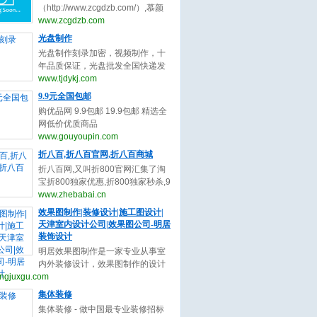
与收录,您可以自助申请加入我们获
（http://www.zcgdzb.com/）,慕颜
取免费的优质外链，获取高质量的
整形网提供整形最新最全资讯。双
www.zcgdzb.com
自然流量，还等什么赶快加入自动
眼皮谁最好？中国十大隆鼻专家都
光盘制作
秒收录吧！
有谁？眼修复（双眼皮修复）谁厉
光盘制作刻录加密，视频制作，十
害？隆鼻修复谁厉害？隆鼻医生谁
年品质保证，光盘批发全国快递发
最好？脂肪填充找哪个专家呢？不
货，光盘厂直接供货，质优价廉，
www.tjdykj.com
懂的整形问题和医生了解。上慕颜
交货期快,24小时热
9.9元全国包邮
整形预约网。
线:13512834525（www.tjdykj.com）
购优品网 9.9包邮 19.9包邮 精选全
网低价优质商品
（www.gouyoupin.com）
www.gouyoupin.com
折八百,折八百官网,折八百商城
折八百网,又叫折800官网汇集了淘
宝折800独家优惠,折800独家秒杀,9
块9元包邮,折800报名信息大全，是
www.zhebabai.cn
网购用户的首选省钱导购资讯网站!
效果图制作|装修设计|施工图设计|
（www.zhebabai.cn）
天津室内设计公司|效果图公司-明居
装饰设计
明居效果图制作是一家专业从事室
内外装修设计，效果图制作的设计
ngjuxgu.com
团队，专业的细分，专业的服务，
为您提供24小时咨询服务。
集体装修
(www.mingjuxgu.com)
集体装修 - 做中国最专业装修招标