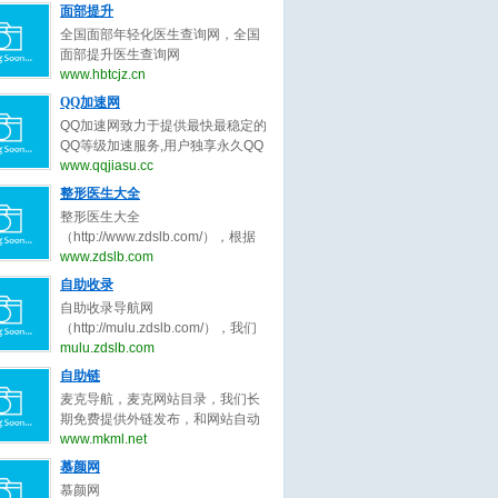
正原则，为整形客户求美决策推荐
号）。全国隆鼻信息查询网系统提
面部提升
年销售业绩达成冲刺目标7.5亿。
最好的面部提升整形医生。
供全国隆鼻,线雕隆鼻,隆鼻手术,隆
公司自创立至今， 一直扎根于家居
全国面部年轻化医生查询网，全国
鼻多少钱,玻尿酸隆鼻,耳软骨隆鼻,
建材细分领域， 以执行为王、落地
面部提升医生查询网
假体隆鼻,硅胶隆鼻,隆鼻哪种好,隆
为王、 结果为王的宗旨， 精耕细作
（www.hbtcjz.cn，工信部备案号：
www.hbtcjz.cn
鼻价格,隆鼻、隆鼻修复医生等知名
精益求精。
鄂ICP备2020017337号），面部年
QQ加速网
口碑专家预约查询。了解隆鼻,线雕
轻化医生预约查询。全国面部整形
隆鼻,隆鼻手术,隆鼻多少钱,玻尿酸
QQ加速网致力于提供最快最稳定的
医生查询系统提供全国面部提升,面
隆鼻,耳软骨隆鼻,假体隆鼻,硅胶隆
QQ等级加速服务,用户独享永久QQ
部拉皮,面部除皱,面部线雕,面部年
鼻,隆鼻哪种好,隆鼻价格,隆鼻、隆
等级代练，拥有最全面的QQ代挂、
www.qqjiasu.cc
轻化,面部整形医生等知名口碑专家
鼻修复、隆鼻整形医生预约就上隆
等级计算、代理开通、代挂网搭
整形医生大全
预约查询。了解面部提升,面部拉皮,
鼻信息查询网。
建、QQ加速助手免费下载等功能，
面部除皱,面部线雕,面部年轻化，面
整形医生大全
让海量用户快速提升QQ等级!
部整形医生预约就上面部医生查询
（http://www.zdslb.com/），根据
网。
用户口碑收录全中国最好的整形医
www.zdslb.com
生，包括不限于整形外科医生、微
自助收录
整形医生、鼻子整形医生、眼睛整
自助收录导航网
形医生、吸脂整形医生、修复整形
（http://mulu.zdslb.com/），我们
医生、北京整形医生、上海整形医
长期免费提供外链发布，和网站自
mulu.zdslb.com
生、广州整形医生、成都整形医
动秒收录服务，根据网站点击来路
自助链
生、武汉整形医生。整形医生大
自动排名第一位，欢迎和本站自助
全，秉承为客户服务公平公正原
麦克导航，麦克网站目录，我们长
交换友情链接，快速增加网站的外
则，为整形客户求美决策推荐最好
期免费提供外链发布，和网站自动
链与收录,您可以自助申请加入我们
的整形医生。
秒收录服务，根据网站点击来路自
www.mkml.net
获取免费的优质外链，获取高质量
动排名第一位，欢迎和本站自助交
慕颜网
的自然流量，还等什么赶快加入自
换友情链接，快速增加网站的外链
动秒收录吧！
慕颜网