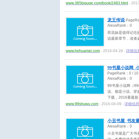
www.365biquge.com/book/2483.html
- 201
龙王传说
PageR
AlexaRank：
0
荷花妹是值得记住
说最新章节，读者
www.hehuamei.com
- 2016-04-28 -
详细信
99书屋小说网_小
PageRank：
0
/ 10
AlexaRank：
0
99书屋小说网（9
说、都是小说、穿
下载，2016看最
www.99shuwu.com
- 2016-04-09 -
详细信
小丑书屋_书友
AlexaRank：
0
小丑书屋是广大书