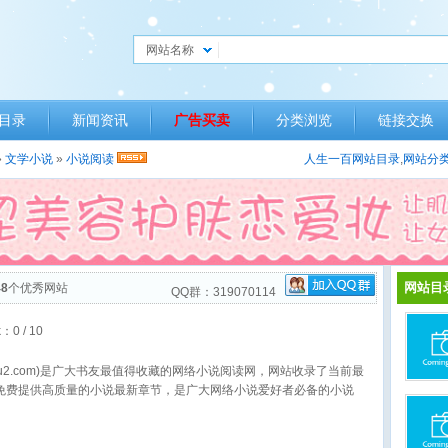
网站名称
目录
新闻资讯
广告买卖
分类浏览
链接交换
»
文学小说
»
小说阅读
人生一百网站目录
,
网站分
网站目
48
个优秀网站
QQ群：319070114
k：
0
/ 10
biqu2.com)是广大书友最值得收藏的网络小说阅读网，网站收录了当前最
免费提供高质量的小说最新章节，是广大网络小说爱好者必备的小说