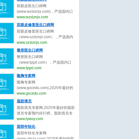
生、皮肤抗衰专家的最新口碑评
双眼皮医生口碑网
价，为皮肤抗衰求美者整形决策提
(www.wzslznjx.com)，严选国内口
出最真实的皮肤抗衰医美评价参
碑最好的双眼皮医生，收集全网最
www.wzslznjx.com
考。做皮肤抗衰医美前，先上皮肤
真实的关于双眼皮医生、双眼皮专
双眼皮修复医生口碑网
抗衰医生口碑网。
家的最新口碑评价，为双眼皮求美
双眼皮修复医生口碑网
者整形决策提出最真实的双眼皮医
（www.szslznjx.com），严选国内
美评价参考。做双眼皮医美前，先
口碑最好的双眼皮修复医生，收集
www.szslznjx.com
上双眼皮医生口碑网。
全网最真实的关于眼修复医生、双
整形医生口碑网
眼皮修复医生的最新口碑评价，为
整形医生口碑网
眼修复求美者整形决策提出最真实
（www.tygxl.com），严选国内口
的眼修复医美评价参考。做双眼皮
碑最好的整形医生，收集全网最真
www.tygxl.com
修复前，先上双眼皮修复医生口碑
实的关于整形医生、整容医生的最
隆胸专家网
网。
新口碑评价，为求美者整形决策提
隆胸专家网
出最真实的医美评价参考。整容
(www.gxcedu.com),2025年最好的
前，先上整形医生口碑网
隆胸专家预约排行榜。隆胸专家
www.gxcedu.com
网，提供,许扬滨,李胜旭,郑志芳,林
脂肪填充
茂辉,章小平,李楠,吕京陵,裴旭芳,李
脂肪填充专家网,2025年最好的脂肪
巍,王明利等关于隆胸的专家和信
填充专家预约排行榜。脂肪填充专
息。预约咨询微信：
家网，提供,曹孟君,汪新伟,刘李娜,
www.lywoy.com
bianmei0528。隆胸是指通过医学
刘冲,李建锐,程辰,王志强,王东,鲁峰,
面部年轻化
或非医学手段增大乳房体积、改善
胡守舵等关于脂肪填充的专家和信
胸部形态的外科整形技术，隆胸旨
面部年轻化专家网
息。预约咨询微信：
在塑造更符合审美标准的身体曲线
(www.zjtxzx.com),2025年最好的面