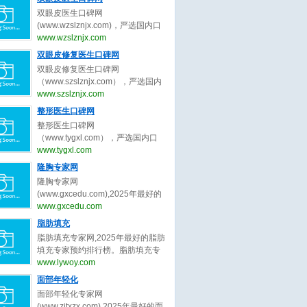
生、皮肤抗衰专家的最新口碑评
双眼皮医生口碑网
价，为皮肤抗衰求美者整形决策提
(www.wzslznjx.com)，严选国内口
出最真实的皮肤抗衰医美评价参
碑最好的双眼皮医生，收集全网最
www.wzslznjx.com
考。做皮肤抗衰医美前，先上皮肤
真实的关于双眼皮医生、双眼皮专
双眼皮修复医生口碑网
抗衰医生口碑网。
家的最新口碑评价，为双眼皮求美
双眼皮修复医生口碑网
者整形决策提出最真实的双眼皮医
（www.szslznjx.com），严选国内
美评价参考。做双眼皮医美前，先
口碑最好的双眼皮修复医生，收集
www.szslznjx.com
上双眼皮医生口碑网。
全网最真实的关于眼修复医生、双
整形医生口碑网
眼皮修复医生的最新口碑评价，为
整形医生口碑网
眼修复求美者整形决策提出最真实
（www.tygxl.com），严选国内口
的眼修复医美评价参考。做双眼皮
碑最好的整形医生，收集全网最真
www.tygxl.com
修复前，先上双眼皮修复医生口碑
实的关于整形医生、整容医生的最
隆胸专家网
网。
新口碑评价，为求美者整形决策提
隆胸专家网
出最真实的医美评价参考。整容
(www.gxcedu.com),2025年最好的
前，先上整形医生口碑网
隆胸专家预约排行榜。隆胸专家
www.gxcedu.com
网，提供,许扬滨,李胜旭,郑志芳,林
脂肪填充
茂辉,章小平,李楠,吕京陵,裴旭芳,李
脂肪填充专家网,2025年最好的脂肪
巍,王明利等关于隆胸的专家和信
填充专家预约排行榜。脂肪填充专
息。预约咨询微信：
家网，提供,曹孟君,汪新伟,刘李娜,
www.lywoy.com
bianmei0528。隆胸是指通过医学
刘冲,李建锐,程辰,王志强,王东,鲁峰,
面部年轻化
或非医学手段增大乳房体积、改善
胡守舵等关于脂肪填充的专家和信
胸部形态的外科整形技术，隆胸旨
面部年轻化专家网
息。预约咨询微信：
在塑造更符合审美标准的身体曲线
(www.zjtxzx.com),2025年最好的面