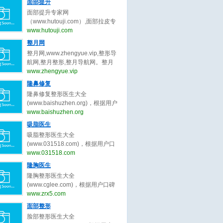
量被组织中的水分子吸收后，会产
面部提升
曹孟君,冷冰,秦冬,龙成,刘玉钊,汪新
张大艳,韩勋,王岩,卢建建,金云波,顾
波,陈付国,李章,张勍枫,范荣杰,徐丽
生热量，导致胶原蛋白纤维收缩，
伟,张超,刘靖涛,李建锐,胡守舵,孙波,
面部提升专家网
斌,高寿松,范海燕,林威,潘贰,陈芝,张
娟,任东,曲妙轩,葛志鑫,张龙,李保锴,
并刺激新的胶原蛋白生成。
盛玲玲,金洪尧,马桂娥,王维新,刘李
（www.hutouji.com）,面部拉皮专
娇娇,方涛,秦小惠,何洁,楼善叶,武文
李信峰,向宏伟,李劲良,李长富,巫文
娜,郑岩,王乡宁,卢九宁,黄云福,李胜
家网,脸部除皱专家网，2025年最好
www.hutouji.com
蕾,刘学源,阮庆玲,李光琴,冯传波,赵
云,刘彦军,宫风勇,洪春,杜轶男,汪垟,
旭,王勇,李增辉,卢新蕾,张荣明,刘彦
的面部提升专家预约排行榜。面部
成利,朱迪,张小川,刘辅容等关于双
整月网
徐利刚,汪云锋,王英勇,王旭彬,陈倩,
龙,詹炜卿,梁红伟,陈兵,张涛,唐亮,于
提升专家网，提供脸部拉皮,面部拉
眼皮修复的专家和信息。预约咨询
赵士俊,王杰,李理,陈超群,叶子荣,柴
整月网,www.zhengyue.vip,整形导
冬梅,鲁峰,刘杰伟,闫爱跃等关于吸
皮,脸部除皱,脸部拉皮专家,面部拉
微信：bianmei0528。
军,项昌峰,陈杰,李安平,孙前磊,陶俊,
航网,整月整形,整月导航网。整月
脂的专家和信息。预约咨询微信：
皮专家,脸部除皱专家,柳民熙,穆宝
龚涛,高山,曾高,安阳,路会,张辉,周
网，整月整形导航网_收集全国最好
www.zhengyue.vip
bianmei0528。
安,黄寅守,杜太超,张海明,祝东升,袁
柯,牛勇敢,王艇,倪云志,韩国栋,冯雁
的整形美容网站。
隆鼻修复
强,杨大平,王乙立,金云波,卢丙仑,王
平,王欢,尤建军,胡俊峰,夏正义,李青
召东,王冀耕,倪峰,蒋松林等关于面
隆鼻修复整形医生大全
峰,罗汇东,张洪波,毕胜,王天国,曹芳,
部提升的专家和信息。预约咨询微
(www.baishuzhen.org)，根据用户
王会勇,李文峰,刘志刚,朱灿,李希军,
信：bianmei0528。
口碑收录全中国最好的隆鼻修复整
www.baishuzhen.org
周仪,江宝华,廖连平,贾德渊,范飞,李
形医生，包括不限于隆鼻修复整形
爱林,王先成,李东,徐航,王军,欧阳春,
吸脂医生
外科医生、隆鼻修复微整形医生、
戴婷婷,曾斌,吴玉家,梁晓健,潘峰等
吸脂整形医生大全
修复隆鼻整形医生、北京隆鼻修复
关于隆鼻修复的专家和信息。预约
(www.031518.com)，根据用户口
整形医生、上海隆鼻修复整形医
咨询微信：bianmei0528。
碑收录全中国最好的吸脂整形医
www.031518.com
生、广州隆鼻修复整形医生、成都
生，包括不限于吸脂整形外科医
隆胸医生
隆鼻修复整形医生、武汉隆鼻修复
生、吸脂微整形医生、修复吸脂整
整形医生、西安隆鼻修复整形、郑
隆胸整形医生大全
形医生、北京吸脂整形医生、上海
州隆鼻修复整形。隆鼻修复整形医
(www.cglee.com)，根据用户口碑
吸脂整形医生、广州吸脂整形医
生大全，秉承为客户服务公平公正
收录全中国最好的隆胸整形医生，
www.zrx5.com
生、成都吸脂整形医生、武汉吸脂
原则，为整形客户求美决策推荐最
包括不限于隆胸整形外科医生、隆
面部整形
整形医生、西安吸脂整形、郑州吸
好的隆鼻修复整形医生。
胸微整形医生、修复隆胸整形医
脂整形。吸脂整形医生大全，秉承
脸部整形医生大全
生、北京隆胸整形医生、上海隆胸