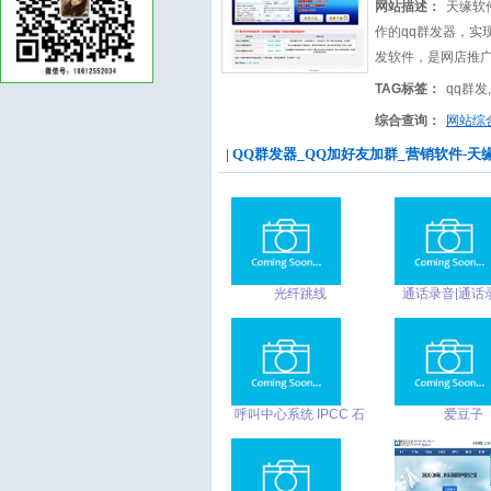
网站描述：
天缘软
作的qq群发器，实
发软件，是网店推
TAG标签：
qq群发
综合查询：
网站综
| QQ群发器_QQ加好友加群_营销软件-天缘软件
光纤跳线
通话录音|通话
件|免费通话录
匹诺曹通话自动
件下载
呼叫中心系统 IPCC 石
爱豆子
家庄IP呼叫中心服务平
台-联动优信