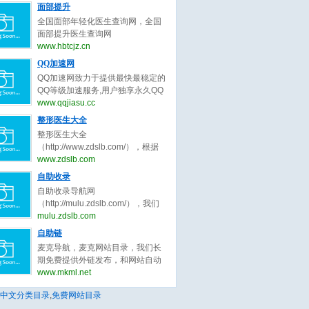
正原则，为整形客户求美决策推荐
号）。全国隆鼻信息查询网系统提
面部提升
年销售业绩达成冲刺目标7.5亿。
最好的面部提升整形医生。
供全国隆鼻,线雕隆鼻,隆鼻手术,隆
公司自创立至今， 一直扎根于家居
全国面部年轻化医生查询网，全国
鼻多少钱,玻尿酸隆鼻,耳软骨隆鼻,
建材细分领域， 以执行为王、落地
面部提升医生查询网
假体隆鼻,硅胶隆鼻,隆鼻哪种好,隆
为王、 结果为王的宗旨， 精耕细作
（www.hbtcjz.cn，工信部备案号：
www.hbtcjz.cn
鼻价格,隆鼻、隆鼻修复医生等知名
精益求精。
鄂ICP备2020017337号），面部年
QQ加速网
口碑专家预约查询。了解隆鼻,线雕
轻化医生预约查询。全国面部整形
隆鼻,隆鼻手术,隆鼻多少钱,玻尿酸
QQ加速网致力于提供最快最稳定的
医生查询系统提供全国面部提升,面
隆鼻,耳软骨隆鼻,假体隆鼻,硅胶隆
QQ等级加速服务,用户独享永久QQ
部拉皮,面部除皱,面部线雕,面部年
鼻,隆鼻哪种好,隆鼻价格,隆鼻、隆
等级代练，拥有最全面的QQ代挂、
www.qqjiasu.cc
轻化,面部整形医生等知名口碑专家
鼻修复、隆鼻整形医生预约就上隆
等级计算、代理开通、代挂网搭
整形医生大全
预约查询。了解面部提升,面部拉皮,
鼻信息查询网。
建、QQ加速助手免费下载等功能，
面部除皱,面部线雕,面部年轻化，面
整形医生大全
让海量用户快速提升QQ等级!
部整形医生预约就上面部医生查询
（http://www.zdslb.com/），根据
网。
用户口碑收录全中国最好的整形医
www.zdslb.com
生，包括不限于整形外科医生、微
自助收录
整形医生、鼻子整形医生、眼睛整
自助收录导航网
形医生、吸脂整形医生、修复整形
（http://mulu.zdslb.com/），我们
医生、北京整形医生、上海整形医
长期免费提供外链发布，和网站自
mulu.zdslb.com
生、广州整形医生、成都整形医
动秒收录服务，根据网站点击来路
自助链
生、武汉整形医生。整形医生大
自动排名第一位，欢迎和本站自助
全，秉承为客户服务公平公正原
麦克导航，麦克网站目录，我们长
交换友情链接，快速增加网站的外
则，为整形客户求美决策推荐最好
期免费提供外链发布，和网站自动
链与收录,您可以自助申请加入我们
的整形医生。
秒收录服务，根据网站点击来路自
www.mkml.net
获取免费的优质外链，获取高质量
动排名第一位，欢迎和本站自助交
的自然流量，还等什么赶快加入自
中文分类目录
,
免费网站目录
换友情链接，快速增加网站的外链
动秒收录吧！