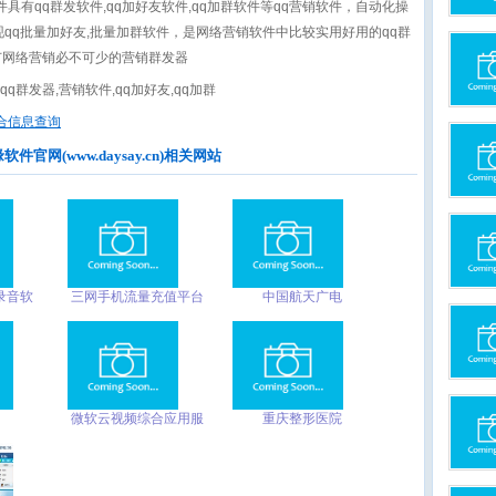
件具有qq群发软件,qq加好友软件,qq加群软件等qq营销软件，自动化操
现qq批量加好友,批量加群软件，是网络营销软件中比较实用好用的qq群
广网络营销必不可少的营销群发器
,qq群发器,营销软件,qq加好友,qq加群
合信息查询
官网(www.daysay.cn)相关网站
录音软
三网手机流量充值平台
中国航天广电
音软件|
录音软
微软云视频综合应用服
重庆整形医院
务提供商