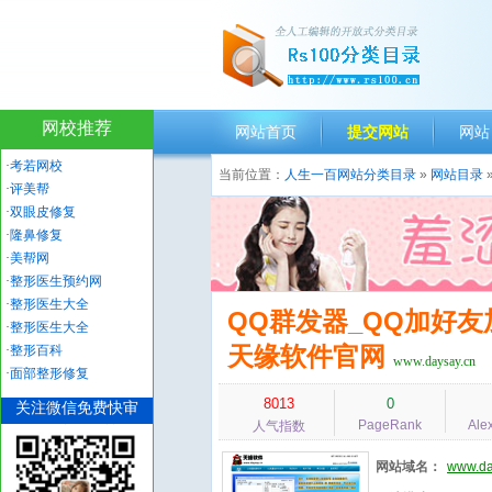
网校推荐
网站首页
提交网站
网站
·
考若网校
当前位置：
人生一百网站分类目录
»
网站目录
·
评美帮
·
双眼皮修复
·
隆鼻修复
·
美帮网
·
整形医生预约网
·
整形医生大全
QQ群发器_QQ加好友
·
整形医生大全
天缘软件官网
·
整形百科
www.daysay.cn
·
面部整形修复
8013
0
关注微信免费快审
PageRank
Ale
人气指数
网站域名：
www.da