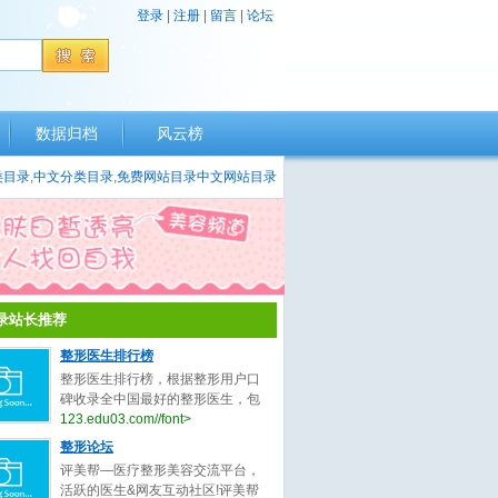
登录
|
注册
|
留言
|
论坛
数据归档
风云榜
类目录
,
中文分类目录
,
免费网站目录
中文网站目录
录站长推荐
整形医生排行榜
整形医生排行榜，根据整形用户口
碑收录全中国最好的整形医生，包
括不限于整形外科医生、微整形医
123.edu03.com//font>
生、鼻子整形医生、眼睛整形医
整形论坛
生、吸脂整形医生、修复整形医
评美帮—医疗整形美容交流平台，
生。
活跃的医生&网友互动社区!评美帮