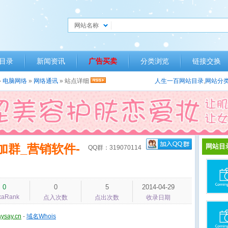
网站名称
目录
新闻资讯
广告买卖
分类浏览
链接交换
»
电脑网络
»
网络通讯
» 站点详细
人生一百网站目录
,
网站分
加群_营销软件-
网站目
QQ群：319070114
0
0
5
2014-04-29
xaRank
点入次数
点出次数
收录日期
ysay.cn
-
域名Whois