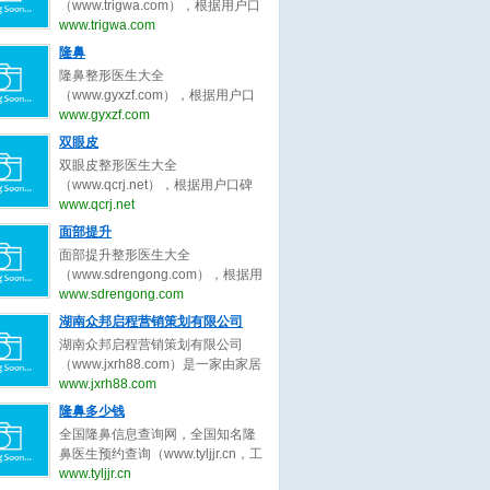
为客户服务公平公正原则，为整形
（www.trigwa.com），根据用户口
整形医生、广州隆胸整形医生、成
客户求美决策推荐最好的吸脂整形
碑收录全中国最好的脸部整形医
www.trigwa.com
都隆胸整形医生、武汉隆胸整形医
医生。
生，包括不限于脸部整形外科医
隆鼻
生、西安隆胸整形、郑州隆胸整
生、脸部微整形医生、鼻子整形医
形。隆胸整形医生大全，秉承为客
隆鼻整形医生大全
生、眼睛整形医生、吸脂整形医
户服务公平公正原则，为整形客户
（www.gyxzf.com），根据用户口
生、修复整形医生、北京脸部整形
求美决策推荐最好的隆胸整形医
碑收录全中国最好的隆鼻整形医
www.gyxzf.com
医生、上海脸部整形医生、广州脸
生。
生，包括不限于隆鼻整形外科医
双眼皮
部整形医生、成都脸部整形医生、
生、隆鼻微整形医生、鼻子整形医
武汉脸部整形医生、西安脸部整
双眼皮整形医生大全
生、眼睛整形医生、吸脂整形医
形、郑州脸部整形。脸部整形医生
（www.qcrj.net），根据用户口碑
生、修复整形医生、北京整形医
大全，秉承为客户服务公平公正原
收录全中国最好的整形医生，包括
www.qcrj.net
生、上海整形医生、广州整形医
则，为整形客户求美决策推荐最好
不限于整形外科医生、微整形医
面部提升
生、成都整形医生、武汉整形医
的脸部整形医生。
生、鼻子整形医生、眼睛整形医
生。整形医生大全，秉承为客户服
面部提升整形医生大全
生、修复双眼皮整形医生、北京双
务公平公正原则，为整形客户求美
（www.sdrengong.com），根据用
眼皮整形医生、上海双眼皮整形医
决策推荐最好的隆鼻整形医生。
户口碑收录全中国最好的面部提升
www.sdrengong.com
生、广州双眼皮整形医生、成都双
整形医生，包括不限于面部提升整
湖南众邦启程营销策划有限公司
眼皮整形医生、武汉双眼皮整形医
形外科医生、面部提升微整形医
生。双眼皮整形医生大全，秉承为
湖南众邦启程营销策划有限公司
生、修复提升整形医生、北京面部
客户服务公平公正原则，为整形客
（www.jxrh88.com）是一家由家居
提升整形医生、上海面部提升整形
户求美决策推荐最好的双眼皮整形
行业精英共同打造的商业智慧平台,
www.jxrh88.com
医生、广州面部提升整形医生、成
医生。
集策划咨询、 教育培训、 执行落
隆鼻多少钱
都面部提升整形医生、武汉面部提
地、 网络科技服务为一体， 以“工
升整形医生、西安面部提升整形、
全国隆鼻信息查询网，全国知名隆
匠精神 - 工匠品质” 为核心理念，不
郑州面部提升整形。面部提升整形
鼻医生预约查询（www.tyljjr.cn，工
到4年时间， 为国内万余客户提升
医生大全，秉承为客户服务公平公
信部备案号：晋ICP备13005452
www.tyljjr.cn
品牌价值， 创造销售奇迹， 2021