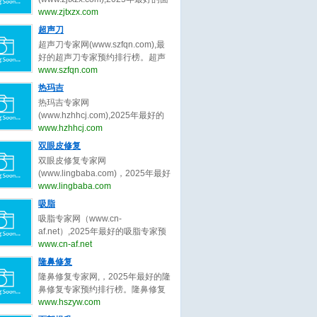
bianmei0528。脂肪填充（自体脂
并提升女性自信‌。隆胸的‌医学范
部年轻化专家预约排行榜。面部年
www.zjtxzx.com
肪移植）是一种通过将自身脂肪组
畴‌：隆胸属于医美手术，隆胸主要
轻化专家网，提供,杨俊,陈兵,黄寅
超声刀
织移植到需要填充的部位，以达到
针对乳房发育不良、扁平或松弛下
守,祝东升,袁强,张余光,朱自刚,田永
塑形、修复凹陷或改善外观的美容
超声刀专家网(www.szfqn.com),最
垂等问题，通过植入假体或移植自
成,卢丙仑,蒋松林等关于面部年轻化
手术。脂肪填充是一种利用自体脂
好的超声刀专家预约排行榜。超声
体组织实现胸部形态优化‌。‌隆胸目
的专家和信息。预约咨询微信：
肪移植技术，将身体其他部位（如
刀专家网，提供,常毅,汪文娟,杨芷,
www.szfqn.com
的‌：隆胸可以改善身体比例，增强
bianmei0528。面部年轻化是一种
腹部、大腿、臀部）的脂肪抽取、
肖阳,张志宇,张静,侯明波,徐鹏2,刘
女性特征，满足心理及社交需
热玛吉
通过手术或非手术手段改善面部松
处理后，注射到需要填充的部位
滢,齐书梅等关于超声刀的专家和信
求‌。
弛、下垂等问题，使面部轮廓更加
热玛吉专家网
（如面部、胸部、臀部等），以改
息。预约咨询微信：
紧致、年轻化的美容技术。它主要
(www.hzhhcj.com),2025年最好的
善形态、增加体积或修复缺损。脂
bianmei0528。超声刀是一种利用
针对因年龄增长、胶原蛋白流失、
热玛吉专家预约排行榜。热玛吉专
www.hzhhcj.com
肪填充的手术过程为：脂肪提取、
超声波能量进行手术治疗的设备，
脂肪移位等原因导致的面部皮肤松
家网，提供,王恒1,徐宇红,谢活生,夏
脂肪处理、脂肪注射。脂肪填充存
双眼皮修复
它在医疗领域有广泛的应用。超声
弛、皱纹、下垂等衰老特征。面部
文豪,郑丹宁,王晓刚,米杰,齐文章,朱
活率不稳定：部分脂肪细胞可能无
刀，全称为超声切割止血刀，是一
双眼皮修复专家网
年轻化的常见方法包括：手术类面
自刚,牟北平等关于热玛吉的专家和
法存活，需要多次手术以达到理想
种利用超声波的高频振动来切割和
(www.lingbaba.com)，2025年最好
部年轻化（面部提拉术、SMAS筋
信息。预约咨询微信：
效果。
凝固人体组织的医疗器械。超声刀
的双眼皮修复专家预约排行榜。双
www.lingbaba.com
膜提升术、小切口面部年轻化）和
bianmei0528。热玛吉是一种利用
通过将电能转换为超声波能量，利
眼皮修复专家网，提供曾翾,张园园,
非手术类面部年轻化（注射填充提
吸脂
射频技术进行皮肤紧致和抗衰老的
用超声波的热效应、空化效应和机
张诗若,徐一波,杨晨光,杜园园,沈国
升、埋线提升、射频紧肤术、超声
非侵入性美容治疗方法。热玛吉通
吸脂专家网（www.cn-
械效应，实现对组织的切割、凝固
雄,史迎军,白永辉,李冉,冷静,田怡,刘
提拉）。
过高射频能量作用于皮肤深层，刺
af.net）,2025年最好的吸脂专家预
和止血。
平,陈勇,余东,周瑜,俞惠忠,张楚,李
激胶原蛋白的收缩和再生，从而达
约排行榜。吸脂专家网，提供顾云
www.cn-af.net
勇,郑小红,王晓峰,王恒,王维,佀同帅,
到紧致肌肤、减少皱纹的效果。热
鹏,李发成,曹卫刚,齐越,王春虎,李小
隆鼻修复
徐晓斐,王衡健,陈小剑,王振军,刘志
玛吉的工作原理基于射频技术。在
旦,冯斌,任学会,王东,王志强,王明利,
刚,孟明星,杨蓉,王香平,敖健飞,师丽
隆鼻修复专家网,，2025年最好的隆
治疗过程中，热玛吉设备会发出特
刘冲,王阳,许占群,袁玉坤,乔爱军,马
丽,吴焱秋,李燕,张颖,张冰洁,常冬青,
鼻修复专家预约排行榜。隆鼻修复
定频率的射频能量，穿透皮肤表
梅生,李春财,程辰,田其,万晓楠,齐文
金鑫,王世勇,彭青和,刘晓伟,隋长清,
专家网，提供,韩加送,戴传昌,魏皎,
www.hszyw.com
层，到达皮肤深层组织。当射频能
章,汪新伟,翟爽,吕倩雯,陈元良,孙笛,
靳小雷,孔宇,杨丽,田国静,滕彦,林靖,
李圣利,韩嘉毅,李健,范锴,高顺福,刘