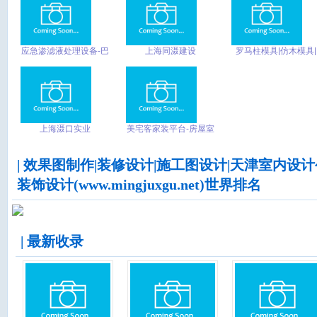
台
应急渗滤液处理设备-巴
上海同滠建设
罗马柱模具|仿木模具|
斯德
围栏模具|砖雕模具-大
唐稳江模具
上海滠口实业
美宅客家装平台-房屋室
内装修设计_新房二手
房装修公司
| 效果图制作|装修设计|施工图设计|天津室内设
装饰设计(www.mingjuxgu.net)世界排名
| 最新收录