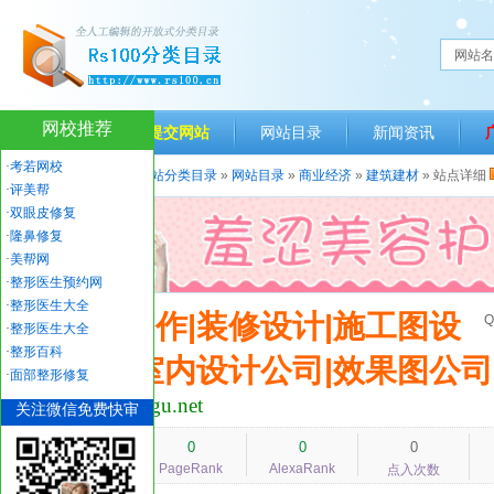
网站名
网校推荐
网站首页
提交网站
网站目录
新闻资讯
·
考若网校
当前位置：
人生一百网站分类目录
»
网站目录
»
商业经济
»
建筑建材
» 站点详细
·
评美帮
·
双眼皮修复
·
隆鼻修复
·
美帮网
·
整形医生预约网
·
整形医生大全
效果图制作|装修设计|施工图设
Q
·
整形医生大全
·
整形百科
计|天津室内设计公司|效果图公司
·
面部整形修复
www.mingjuxgu.net
关注微信免费快审
10224
0
0
0
PageRank
AlexaRank
人气指数
点入次数