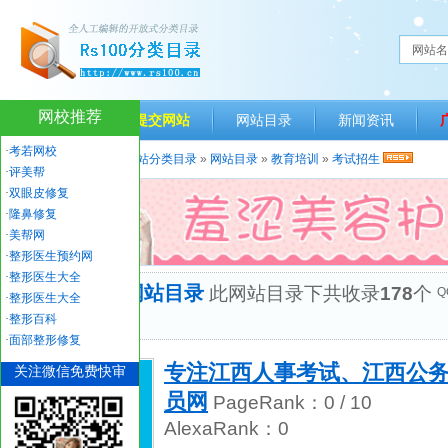
网站名
网校推荐
网站首页
提交网站
网站目录
新闻资讯
·
考若网校
当前位置：
人生一百网站分类目录
»
网站目录
»
教育培训
»
考试招生
·
评美帮
·
双眼皮修复
·
隆鼻修复
·
美帮网
·
整形医生预约网
·
整形医生大全
“考试招生”网站目录
此网站目录下共收录
178
个
Q
·
整形医生大全
优秀网站
·
整形百科
·
面部整形修复
专注江西人事考试、江西公务
关注微信免费快审
员网
PageRank：
0
/ 10
AlexaRank：
0