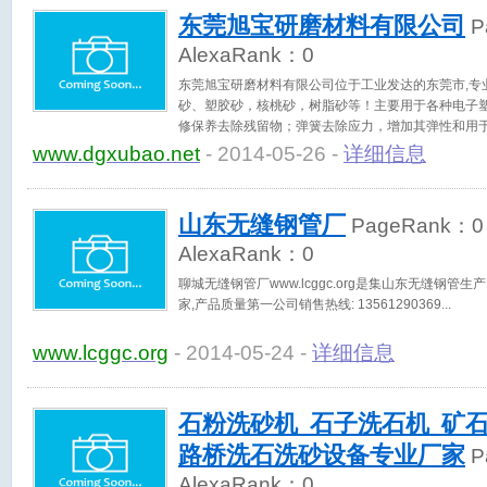
更合适的研磨材，使我们的专业知识与您的实际应用
东莞旭宝研磨材料有限公司
P
AlexaRank：
0
东莞旭宝研磨材料有限公司位于工业发达的东莞市,专
砂、塑胶砂，核桃砂，树脂砂等！主要用于各种电子
修保养去除残留物；弹簧去除应力，增加其弹性和用
理和去氧化皮，去除热轧件、锻造件的表面氧化层或
www.dgxubao.net
- 2014-05-26 -
详细信息
使金属表面更美观而进行表面预处理。适用于航空业
业，电脑精细部件的去毛边飞刺，易损基体的表面去漆
我们的质量目标是满足或超越客户的需求； 我们的经营
山东无缝钢管厂
PageRank：
0
多年的工作经验；我们确保为客户提供优质的产品和
好的产品处理效果而努力！ 竭诚欢迎各类客户与旭宝
AlexaRank：
0
适的表面处理材料；让您的产品锦上添花！
聊城无缝钢管厂www.lcggc.org是集山东无缝钢管
家,产品质量第一公司销售热线: 13561290369
www.lcggc.org
- 2014-05-24 -
详细信息
石粉洗砂机_石子洗石机_矿
路桥洗石洗砂设备专业厂家
P
AlexaRank：
0