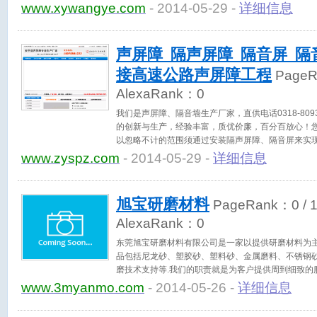
www.xywangye.com
- 2014-05-29 -
详细信息
声屏障_隔声屏障_隔音屏_隔
接高速公路声屏障工程
Page
AlexaRank：
0
我们是声屏障、隔音墙生产厂家，直供电话0318-809
的创新与生产，经验丰富，质优价廉，百分百放心！您
以忽略不计的范围须通过安装隔声屏障、隔音屏来实
的生产。（www.zyspz.com）
www.zyspz.com
- 2014-05-29 -
详细信息
旭宝研磨材料
PageRank：
0
/ 
AlexaRank：
0
东莞旭宝研磨材料有限公司是一家以提供研磨材料为
品包括尼龙砂、塑胶砂、塑料砂、金属磨料、不锈钢
磨技术支持等.我们的职责就是为客户提供周到细致的
户提供完美的产品，这些产品能够帮助客户提高生产
www.3myanmo.com
- 2014-05-26 -
详细信息
不良率且提高产品品质。我们的客户主要来自金属制
光、电子产品的处理、各种产品表面喷砂清理等。我