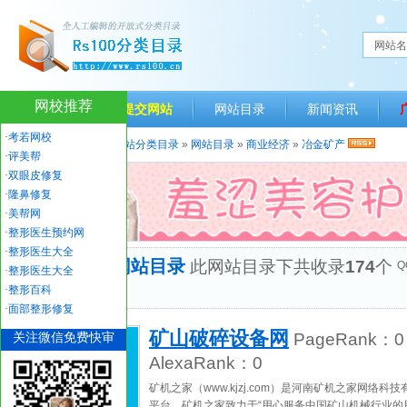
网站名
网校推荐
网站首页
提交网站
网站目录
新闻资讯
·
考若网校
当前位置：
人生一百网站分类目录
»
网站目录
»
商业经济
»
冶金矿产
·
评美帮
·
双眼皮修复
·
隆鼻修复
·
美帮网
·
整形医生预约网
·
整形医生大全
“冶金矿产”网站目录
此网站目录下共收录
174
个
Q
·
整形医生大全
优秀网站
·
整形百科
·
面部整形修复
矿山破碎设备网
关注微信免费快审
PageRank：
0
AlexaRank：
0
矿机之家（www.kjzj.com）是河南矿机之家网络
平台。矿机之家致力于“用心服务中国矿山机械行业的