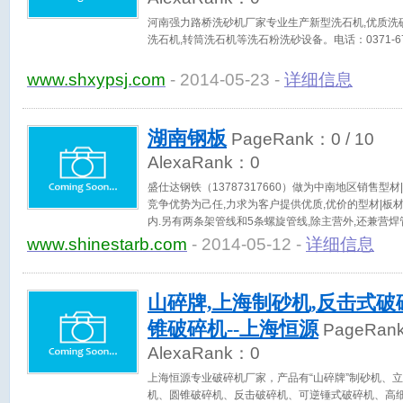
河南强力路桥洗砂机厂家专业生产新型洗石机,优质洗砂
洗石机,转筒洗石机等洗石粉洗砂设备。电话：0371-678
www.shxypsj.com
- 2014-05-23 -
详细信息
湖南钢板
PageRank：
0
/ 10
AlexaRank：
0
盛仕达钢铁（13787317660）做为中南地区销售型
竞争优势为己任,力求为客户提供优质,优价的型材|板
内.另有两条架管线和5条螺旋管线,除主营外,还兼营焊管
www.shinestarb.com
- 2014-05-12 -
详细信息
山碎牌,上海制砂机,反击式破
锥破碎机--上海恒源
PageRan
AlexaRank：
0
上海恒源专业破碎机厂家，产品有“山碎牌”制砂机、
机、圆锥破碎机、反击破碎机、可逆锤式破碎机、高