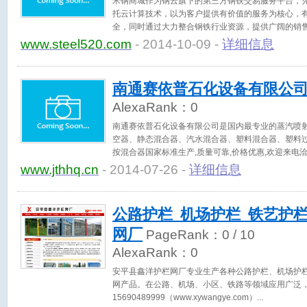
米钢商城作为钢云旗下的第三方钢铁交易服务平台，
托云计算技术，以为客户提供有价值的服务为核心，
全，同时通过大力整合钢铁行业资源，提供广阔的销
简单。
www.steel520.com
- 2014-10-09 -
详细信息
南通赛依普石化设备有限公
AlexaRank：
0
南通赛依普石化设备有限公司是国内最专业的蒸汽喷
空器、静态混合器、汽水混合器、塑料混合器、塑料过
按混合器国家标准生产,质量可靠,价格优惠,欢迎来电洽
www.jthhq.cn
- 2014-07-26 -
详细信息
公路护栏_机场护栏_铁艺护
网厂
PageRank：
0
/ 10
AlexaRank：
0
安平县鑫洋护栏网厂专业生产各种公路护栏、机场护
网产品。在公路、机场、小区、铁路等领域应用广泛
15690489999（www.xywangye.com）