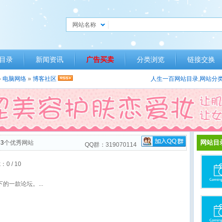
网站名称
目录
新闻资讯
广告买卖
分类浏览
链接交换
»
电脑网络
»
博客社区
人生一百网站目录
,
网站分
网站目
63
个优秀网站
QQ群：319070114
k：
0
/ 10
下的一款论坛。