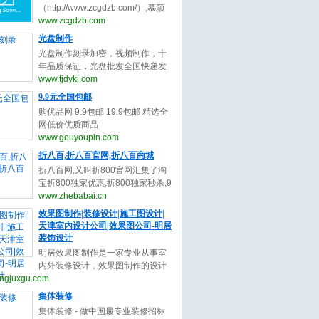
与收录,您可以自助申请加入我们获
（http://www.zcgdzb.com/）,慕颜
取免费的优质外链，获取高质量的
整形网提供整形最新最全资讯。双
www.zcgdzb.com
自然流量，还等什么赶快加入自动
眼皮谁最好？中国十大隆鼻专家都
光盘制作
秒收录吧！
有谁？眼修复（双眼皮修复）谁厉
光盘制作刻录加密，视频制作，十
害？隆鼻修复谁厉害？隆鼻医生谁
年品质保证，光盘批发全国快递发
最好？脂肪填充找哪个专家呢？不
货，光盘厂直接供货，质优价廉，
www.tjdykj.com
懂的整形问题和医生了解。上慕颜
交货期快,24小时热
9.9元全国包邮
整形预约网。
线:13512834525（www.tjdykj.com）
购优品网 9.9包邮 19.9包邮 精选全
网低价优质商品
（www.gouyoupin.com）
www.gouyoupin.com
折八百,折八百官网,折八百商城
折八百网,又叫折800官网汇集了淘
宝折800独家优惠,折800独家秒杀,9
块9元包邮,折800报名信息大全，是
www.zhebabai.cn
网购用户的首选省钱导购资讯网站!
效果图制作|装修设计|施工图设计|
（www.zhebabai.cn）
天津室内设计公司|效果图公司-明居
装饰设计
明居效果图制作是一家专业从事室
内外装修设计，效果图制作的设计
ngjuxgu.com
团队，专业的细分，专业的服务，
为您提供24小时咨询服务。
集体装修
(www.mingjuxgu.com)
集体装修 - 做中国最专业装修招标