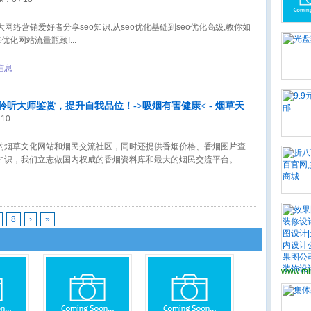
大网络营销爱好者分享seo知识,从seo优化基础到seo优化高级,教你如
擎优化网站流量瓶颈!
信息
听大师鉴赏，提升自我品位！->吸烟有害健康< - 烟草天
 10
的烟草文化网站和烟民交流社区，同时还提供香烟价格、香烟图片查
知识，我们立志做国内权威的香烟资料库和最大的烟民交流平台。
8
›
»
www.mi