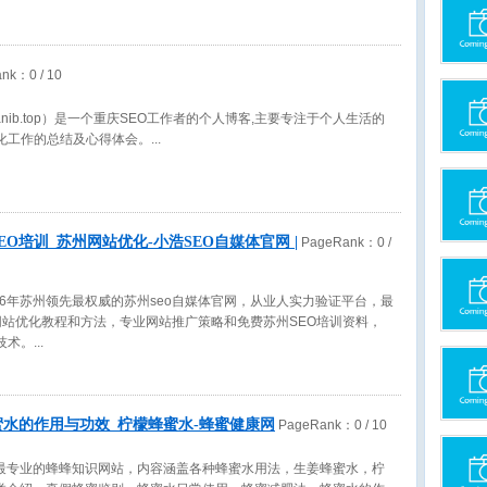
ank：
0
/ 10
anib.top）是一个重庆SEO工作者的个人博客,主要专注于个人生活的
优化工作的总结及心得体会。
SEO培训_苏州网站优化-小浩SEO自媒体官网 |
PageRank：
0
/
016年苏州领先最权威的苏州seo自媒体官网，从业人实力验证平台，最
网站优化教程和方法，专业网站推广策略和免费苏州SEO培训资料，
技术。
蜜水的作用与功效_柠檬蜂蜜水-蜂蜜健康网
PageRank：
0
/ 10
最专业的蜂蜂知识网站，内容涵盖各种蜂蜜水用法，生姜蜂蜜水，柠