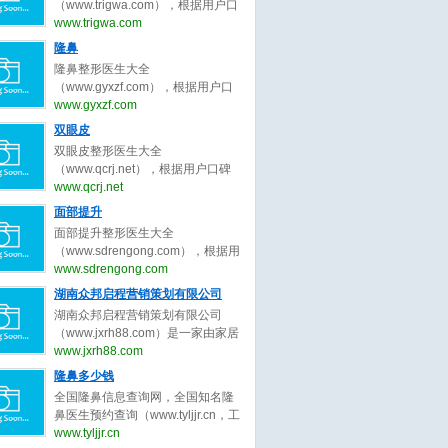
为客户服务公平公正原则，为整形
（www.trigwa.com），根据用户口
整形医生、广州隆胸整形医生、成
客户求美决策推荐最好的吸脂整形
碑收录全中国最好的脸部整形医
www.trigwa.com
都隆胸整形医生、武汉隆胸整形医
医生。
生，包括不限于脸部整形外科医
隆鼻
生、西安隆胸整形、郑州隆胸整
生、脸部微整形医生、鼻子整形医
形。隆胸整形医生大全，秉承为客
隆鼻整形医生大全
生、眼睛整形医生、吸脂整形医
户服务公平公正原则，为整形客户
（www.gyxzf.com），根据用户口
生、修复整形医生、北京脸部整形
求美决策推荐最好的隆胸整形医
碑收录全中国最好的隆鼻整形医
www.gyxzf.com
医生、上海脸部整形医生、广州脸
生。
生，包括不限于隆鼻整形外科医
双眼皮
部整形医生、成都脸部整形医生、
生、隆鼻微整形医生、鼻子整形医
武汉脸部整形医生、西安脸部整
双眼皮整形医生大全
生、眼睛整形医生、吸脂整形医
形、郑州脸部整形。脸部整形医生
（www.qcrj.net），根据用户口碑
生、修复整形医生、北京整形医
大全，秉承为客户服务公平公正原
收录全中国最好的整形医生，包括
www.qcrj.net
生、上海整形医生、广州整形医
则，为整形客户求美决策推荐最好
不限于整形外科医生、微整形医
面部提升
生、成都整形医生、武汉整形医
的脸部整形医生。
生、鼻子整形医生、眼睛整形医
生。整形医生大全，秉承为客户服
面部提升整形医生大全
生、修复双眼皮整形医生、北京双
务公平公正原则，为整形客户求美
（www.sdrengong.com），根据用
眼皮整形医生、上海双眼皮整形医
决策推荐最好的隆鼻整形医生。
户口碑收录全中国最好的面部提升
www.sdrengong.com
生、广州双眼皮整形医生、成都双
整形医生，包括不限于面部提升整
湖南众邦启程营销策划有限公司
眼皮整形医生、武汉双眼皮整形医
形外科医生、面部提升微整形医
生。双眼皮整形医生大全，秉承为
湖南众邦启程营销策划有限公司
生、修复提升整形医生、北京面部
客户服务公平公正原则，为整形客
（www.jxrh88.com）是一家由家居
提升整形医生、上海面部提升整形
户求美决策推荐最好的双眼皮整形
行业精英共同打造的商业智慧平台,
www.jxrh88.com
医生、广州面部提升整形医生、成
医生。
集策划咨询、 教育培训、 执行落
隆鼻多少钱
都面部提升整形医生、武汉面部提
地、 网络科技服务为一体， 以“工
升整形医生、西安面部提升整形、
全国隆鼻信息查询网，全国知名隆
匠精神 - 工匠品质” 为核心理念，不
郑州面部提升整形。面部提升整形
鼻医生预约查询（www.tyljjr.cn，工
到4年时间， 为国内万余客户提升
医生大全，秉承为客户服务公平公
信部备案号：晋ICP备13005452
www.tyljjr.cn
品牌价值， 创造销售奇迹， 2021