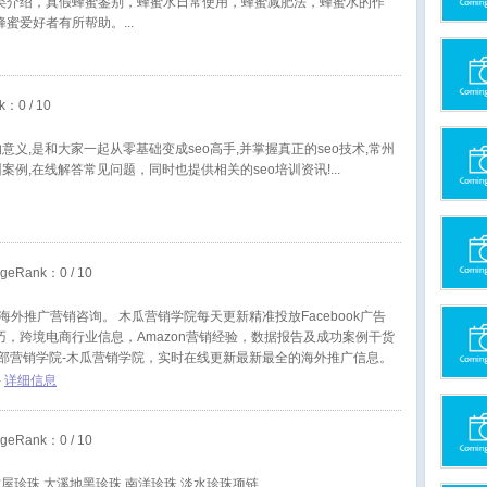
类介绍，真假蜂蜜鉴别，蜂蜜水日常使用，蜂蜜减肥法，蜂蜜水的作
蜂蜜爱好者有所帮助。
nk：
0
/ 10
的意义,是和大家一起从零基础变成seo高手,并掌握真正的seo技术,常州
训案例,在线解答常见问题，同时也提供相关的seo培训资讯!
geRank：
0
/ 10
海外推广营销咨询。 木瓜营销学院每天更新精准投放Facebook广告
巧，跨境电商行业信息，Amazon营销经验，数据报告及成功案例干货
内部营销学院-木瓜营销学院，实时在线更新最新最全的海外推广信息。
戏区，为营销学院增加不一样的乐趣天地。"
-
详细信息
geRank：
0
/ 10
阿古屋珍珠,大溪地黑珍珠,南洋珍珠,淡水珍珠项链