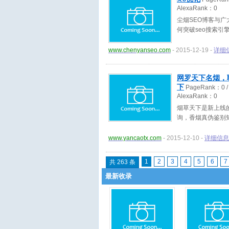
AlexaRank：
0
尘烟SEO博客与广
何突破seo搜索引
www.chenyanseo.com
- 2015-12-19 -
详细
网罗天下名烟，聆
下
PageRank：
0
/
AlexaRank：
0
烟草天下是新上线
询，香烟真伪鉴别
www.yancaotx.com
- 2015-12-10 -
详细信息
1
2
3
4
5
6
7
共 263 条
最新收录