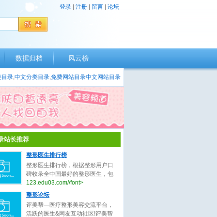
登录
|
注册
|
留言
|
论坛
数据归档
风云榜
类目录
,
中文分类目录
,
免费网站目录
中文网站目录
录站长推荐
整形医生排行榜
整形医生排行榜，根据整形用户口
碑收录全中国最好的整形医生，包
括不限于整形外科医生、微整形医
123.edu03.com//font>
生、鼻子整形医生、眼睛整形医
整形论坛
生、吸脂整形医生、修复整形医
评美帮—医疗整形美容交流平台，
生。
活跃的医生&网友互动社区!评美帮