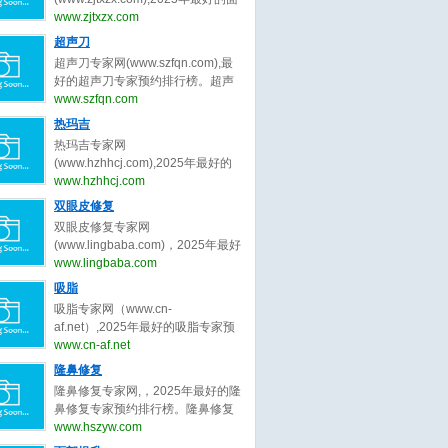
bianmei0528。脂肪填充（自体脂
并提升女性自信‌。隆胸的‌医学范
部年轻化专家预约排行榜。面部年
www.zjtxzx.com
肪移植）是一种通过将自身脂肪组
畴‌：隆胸属于医美手术，隆胸主要
轻化专家网，提供,杨俊,陈兵,黄寅
超声刀
织移植到需要填充的部位，以达到
针对乳房发育不良、扁平或松弛下
守,祝东升,袁强,张余光,朱自刚,田永
塑形、修复凹陷或改善外观的美容
超声刀专家网(www.szfqn.com),最
垂等问题，通过植入假体或移植自
成,卢丙仑,蒋松林等关于面部年轻化
手术。脂肪填充是一种利用自体脂
好的超声刀专家预约排行榜。超声
体组织实现胸部形态优化‌。‌隆胸目
的专家和信息。预约咨询微信：
肪移植技术，将身体其他部位（如
刀专家网，提供,常毅,汪文娟,杨芷,
www.szfqn.com
的‌：隆胸可以改善身体比例，增强
bianmei0528。面部年轻化是一种
腹部、大腿、臀部）的脂肪抽取、
肖阳,张志宇,张静,侯明波,徐鹏2,刘
女性特征，满足心理及社交需
热玛吉
通过手术或非手术手段改善面部松
处理后，注射到需要填充的部位
滢,齐书梅等关于超声刀的专家和信
求‌。
弛、下垂等问题，使面部轮廓更加
热玛吉专家网
（如面部、胸部、臀部等），以改
息。预约咨询微信：
紧致、年轻化的美容技术。它主要
(www.hzhhcj.com),2025年最好的
善形态、增加体积或修复缺损。脂
bianmei0528。超声刀是一种利用
针对因年龄增长、胶原蛋白流失、
热玛吉专家预约排行榜。热玛吉专
www.hzhhcj.com
肪填充的手术过程为：脂肪提取、
超声波能量进行手术治疗的设备，
脂肪移位等原因导致的面部皮肤松
家网，提供,王恒1,徐宇红,谢活生,夏
脂肪处理、脂肪注射。脂肪填充存
双眼皮修复
它在医疗领域有广泛的应用。超声
弛、皱纹、下垂等衰老特征。面部
文豪,郑丹宁,王晓刚,米杰,齐文章,朱
活率不稳定：部分脂肪细胞可能无
刀，全称为超声切割止血刀，是一
双眼皮修复专家网
年轻化的常见方法包括：手术类面
自刚,牟北平等关于热玛吉的专家和
法存活，需要多次手术以达到理想
种利用超声波的高频振动来切割和
(www.lingbaba.com)，2025年最好
部年轻化（面部提拉术、SMAS筋
信息。预约咨询微信：
效果。
凝固人体组织的医疗器械。超声刀
的双眼皮修复专家预约排行榜。双
www.lingbaba.com
膜提升术、小切口面部年轻化）和
bianmei0528。热玛吉是一种利用
通过将电能转换为超声波能量，利
眼皮修复专家网，提供曾翾,张园园,
非手术类面部年轻化（注射填充提
吸脂
射频技术进行皮肤紧致和抗衰老的
用超声波的热效应、空化效应和机
张诗若,徐一波,杨晨光,杜园园,沈国
升、埋线提升、射频紧肤术、超声
非侵入性美容治疗方法。热玛吉通
吸脂专家网（www.cn-
械效应，实现对组织的切割、凝固
雄,史迎军,白永辉,李冉,冷静,田怡,刘
提拉）。
过高射频能量作用于皮肤深层，刺
af.net）,2025年最好的吸脂专家预
和止血。
平,陈勇,余东,周瑜,俞惠忠,张楚,李
激胶原蛋白的收缩和再生，从而达
约排行榜。吸脂专家网，提供顾云
www.cn-af.net
勇,郑小红,王晓峰,王恒,王维,佀同帅,
到紧致肌肤、减少皱纹的效果。热
鹏,李发成,曹卫刚,齐越,王春虎,李小
隆鼻修复
徐晓斐,王衡健,陈小剑,王振军,刘志
玛吉的工作原理基于射频技术。在
旦,冯斌,任学会,王东,王志强,王明利,
刚,孟明星,杨蓉,王香平,敖健飞,师丽
隆鼻修复专家网,，2025年最好的隆
治疗过程中，热玛吉设备会发出特
刘冲,王阳,许占群,袁玉坤,乔爱军,马
丽,吴焱秋,李燕,张颖,张冰洁,常冬青,
鼻修复专家预约排行榜。隆鼻修复
定频率的射频能量，穿透皮肤表
梅生,李春财,程辰,田其,万晓楠,齐文
金鑫,王世勇,彭青和,刘晓伟,隋长清,
专家网，提供,韩加送,戴传昌,魏皎,
www.hszyw.com
层，到达皮肤深层组织。当射频能
章,汪新伟,翟爽,吕倩雯,陈元良,孙笛,
靳小雷,孔宇,杨丽,田国静,滕彦,林靖,
李圣利,韩嘉毅,李健,范锴,高顺福,刘