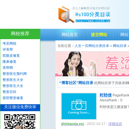
网校推荐
网站首页
提交网站
网站
·
考若网校
当前位置：
人生一百网站分类目录
»
网站目录
·
评美帮
·
双眼皮修复
·
隆鼻修复
·
美帮网
·
整形医生预约网
·
整形医生大全
“博客社区”网站目录
此网站目录下共收录
2
·
整形医生大全
·
整形百科
时秒侠
PageRan
·
面部整形修复
AlexaRank：
0
关注微信免费快审
时秒侠是江建波旗
shimiaoxia.xyz
- 2022-10-17 -
详细信息