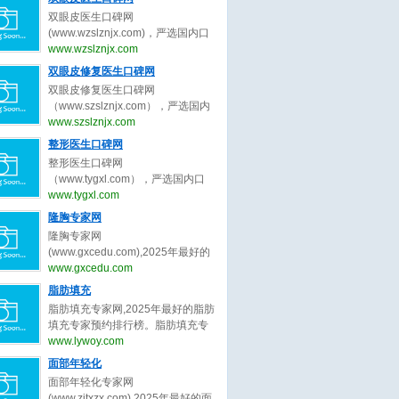
生、皮肤抗衰专家的最新口碑评
双眼皮医生口碑网
价，为皮肤抗衰求美者整形决策提
(www.wzslznjx.com)，严选国内口
出最真实的皮肤抗衰医美评价参
碑最好的双眼皮医生，收集全网最
www.wzslznjx.com
考。做皮肤抗衰医美前，先上皮肤
真实的关于双眼皮医生、双眼皮专
双眼皮修复医生口碑网
抗衰医生口碑网。
家的最新口碑评价，为双眼皮求美
双眼皮修复医生口碑网
者整形决策提出最真实的双眼皮医
（www.szslznjx.com），严选国内
美评价参考。做双眼皮医美前，先
口碑最好的双眼皮修复医生，收集
www.szslznjx.com
上双眼皮医生口碑网。
全网最真实的关于眼修复医生、双
整形医生口碑网
眼皮修复医生的最新口碑评价，为
整形医生口碑网
眼修复求美者整形决策提出最真实
（www.tygxl.com），严选国内口
的眼修复医美评价参考。做双眼皮
碑最好的整形医生，收集全网最真
www.tygxl.com
修复前，先上双眼皮修复医生口碑
实的关于整形医生、整容医生的最
隆胸专家网
网。
新口碑评价，为求美者整形决策提
隆胸专家网
出最真实的医美评价参考。整容
(www.gxcedu.com),2025年最好的
前，先上整形医生口碑网
隆胸专家预约排行榜。隆胸专家
www.gxcedu.com
网，提供,许扬滨,李胜旭,郑志芳,林
脂肪填充
茂辉,章小平,李楠,吕京陵,裴旭芳,李
脂肪填充专家网,2025年最好的脂肪
巍,王明利等关于隆胸的专家和信
填充专家预约排行榜。脂肪填充专
息。预约咨询微信：
家网，提供,曹孟君,汪新伟,刘李娜,
www.lywoy.com
bianmei0528。隆胸是指通过医学
刘冲,李建锐,程辰,王志强,王东,鲁峰,
面部年轻化
或非医学手段增大乳房体积、改善
胡守舵等关于脂肪填充的专家和信
胸部形态的外科整形技术，隆胸旨
面部年轻化专家网
息。预约咨询微信：
在塑造更符合审美标准的身体曲线
(www.zjtxzx.com),2025年最好的面