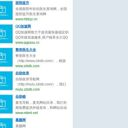
正原则，为整形客户求美决策推荐
号）。全国隆鼻信息查询网系统提
面部提升
年销售业绩达成冲刺目标7.5亿。
最好的面部提升整形医生。
供全国隆鼻,线雕隆鼻,隆鼻手术,隆
公司自创立至今， 一直扎根于家居
全国面部年轻化医生查询网，全国
鼻多少钱,玻尿酸隆鼻,耳软骨隆鼻,
建材细分领域， 以执行为王、落地
面部提升医生查询网
假体隆鼻,硅胶隆鼻,隆鼻哪种好,隆
为王、 结果为王的宗旨， 精耕细作
（www.hbtcjz.cn，工信部备案号：
www.hbtcjz.cn
鼻价格,隆鼻、隆鼻修复医生等知名
精益求精。
鄂ICP备2020017337号），面部年
QQ加速网
口碑专家预约查询。了解隆鼻,线雕
轻化医生预约查询。全国面部整形
隆鼻,隆鼻手术,隆鼻多少钱,玻尿酸
QQ加速网致力于提供最快最稳定的
医生查询系统提供全国面部提升,面
隆鼻,耳软骨隆鼻,假体隆鼻,硅胶隆
QQ等级加速服务,用户独享永久QQ
部拉皮,面部除皱,面部线雕,面部年
鼻,隆鼻哪种好,隆鼻价格,隆鼻、隆
等级代练，拥有最全面的QQ代挂、
www.qqjiasu.cc
轻化,面部整形医生等知名口碑专家
鼻修复、隆鼻整形医生预约就上隆
等级计算、代理开通、代挂网搭
整形医生大全
预约查询。了解面部提升,面部拉皮,
鼻信息查询网。
建、QQ加速助手免费下载等功能，
面部除皱,面部线雕,面部年轻化，面
整形医生大全
让海量用户快速提升QQ等级!
部整形医生预约就上面部医生查询
（http://www.zdslb.com/），根据
网。
用户口碑收录全中国最好的整形医
www.zdslb.com
生，包括不限于整形外科医生、微
自助收录
整形医生、鼻子整形医生、眼睛整
自助收录导航网
形医生、吸脂整形医生、修复整形
（http://mulu.zdslb.com/），我们
医生、北京整形医生、上海整形医
长期免费提供外链发布，和网站自
mulu.zdslb.com
生、广州整形医生、成都整形医
动秒收录服务，根据网站点击来路
自助链
生、武汉整形医生。整形医生大
自动排名第一位，欢迎和本站自助
全，秉承为客户服务公平公正原
麦克导航，麦克网站目录，我们长
交换友情链接，快速增加网站的外
则，为整形客户求美决策推荐最好
期免费提供外链发布，和网站自动
链与收录,您可以自助申请加入我们
的整形医生。
秒收录服务，根据网站点击来路自
www.mkml.net
获取免费的优质外链，获取高质量
动排名第一位，欢迎和本站自助交
慕颜网
的自然流量，还等什么赶快加入自
换友情链接，快速增加网站的外链
动秒收录吧！
慕颜网