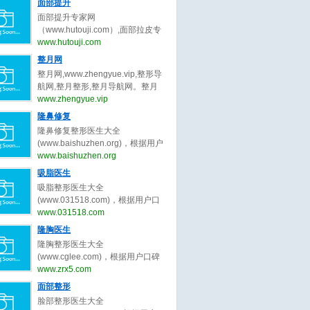
量被组织中的水分子吸收后，会产
面部提升
曹孟君,冷冰,秦冬,龙成,刘玉钊,汪新
张大艳,韩勋,王岩,卢建建,金云波,顾
波,陈付国,李章,张勍枫,范荣杰,徐丽
生热量，导致胶原蛋白纤维收缩，
伟,张超,刘靖涛,李建锐,胡守舵,孙波,
面部提升专家网
斌,高寿松,范海燕,林威,潘贰,陈芝,张
娟,任东,曲妙轩,葛志鑫,张龙,李保锴,
并刺激新的胶原蛋白生成。
盛玲玲,金洪尧,马桂娥,王维新,刘李
（www.hutouji.com）,面部拉皮专
娇娇,方涛,秦小惠,何洁,楼善叶,武文
李信峰,向宏伟,李劲良,李长富,巫文
娜,郑岩,王乡宁,卢九宁,黄云福,李胜
家网,脸部除皱专家网，2025年最好
www.hutouji.com
蕾,刘学源,阮庆玲,李光琴,冯传波,赵
云,刘彦军,宫风勇,洪春,杜轶男,汪垟,
旭,王勇,李增辉,卢新蕾,张荣明,刘彦
的面部提升专家预约排行榜。面部
成利,朱迪,张小川,刘辅容等关于双
整月网
徐利刚,汪云锋,王英勇,王旭彬,陈倩,
龙,詹炜卿,梁红伟,陈兵,张涛,唐亮,于
提升专家网，提供脸部拉皮,面部拉
眼皮修复的专家和信息。预约咨询
赵士俊,王杰,李理,陈超群,叶子荣,柴
整月网,www.zhengyue.vip,整形导
冬梅,鲁峰,刘杰伟,闫爱跃等关于吸
皮,脸部除皱,脸部拉皮专家,面部拉
微信：bianmei0528。
军,项昌峰,陈杰,李安平,孙前磊,陶俊,
航网,整月整形,整月导航网。整月
脂的专家和信息。预约咨询微信：
皮专家,脸部除皱专家,柳民熙,穆宝
龚涛,高山,曾高,安阳,路会,张辉,周
网，整月整形导航网_收集全国最好
www.zhengyue.vip
bianmei0528。
安,黄寅守,杜太超,张海明,祝东升,袁
柯,牛勇敢,王艇,倪云志,韩国栋,冯雁
的整形美容网站。
隆鼻修复
强,杨大平,王乙立,金云波,卢丙仑,王
平,王欢,尤建军,胡俊峰,夏正义,李青
召东,王冀耕,倪峰,蒋松林等关于面
隆鼻修复整形医生大全
峰,罗汇东,张洪波,毕胜,王天国,曹芳,
部提升的专家和信息。预约咨询微
(www.baishuzhen.org)，根据用户
王会勇,李文峰,刘志刚,朱灿,李希军,
信：bianmei0528。
口碑收录全中国最好的隆鼻修复整
www.baishuzhen.org
周仪,江宝华,廖连平,贾德渊,范飞,李
形医生，包括不限于隆鼻修复整形
爱林,王先成,李东,徐航,王军,欧阳春,
吸脂医生
外科医生、隆鼻修复微整形医生、
戴婷婷,曾斌,吴玉家,梁晓健,潘峰等
吸脂整形医生大全
修复隆鼻整形医生、北京隆鼻修复
关于隆鼻修复的专家和信息。预约
(www.031518.com)，根据用户口
整形医生、上海隆鼻修复整形医
咨询微信：bianmei0528。
碑收录全中国最好的吸脂整形医
www.031518.com
生、广州隆鼻修复整形医生、成都
生，包括不限于吸脂整形外科医
隆胸医生
隆鼻修复整形医生、武汉隆鼻修复
生、吸脂微整形医生、修复吸脂整
整形医生、西安隆鼻修复整形、郑
隆胸整形医生大全
形医生、北京吸脂整形医生、上海
州隆鼻修复整形。隆鼻修复整形医
(www.cglee.com)，根据用户口碑
吸脂整形医生、广州吸脂整形医
生大全，秉承为客户服务公平公正
收录全中国最好的隆胸整形医生，
www.zrx5.com
生、成都吸脂整形医生、武汉吸脂
原则，为整形客户求美决策推荐最
包括不限于隆胸整形外科医生、隆
面部整形
整形医生、西安吸脂整形、郑州吸
好的隆鼻修复整形医生。
胸微整形医生、修复隆胸整形医
脂整形。吸脂整形医生大全，秉承
脸部整形医生大全
生、北京隆胸整形医生、上海隆胸