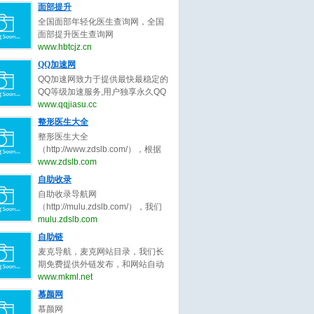
正原则，为整形客户求美决策推荐
号）。全国隆鼻信息查询网系统提
面部提升
年销售业绩达成冲刺目标7.5亿。
最好的面部提升整形医生。
供全国隆鼻,线雕隆鼻,隆鼻手术,隆
公司自创立至今， 一直扎根于家居
全国面部年轻化医生查询网，全国
鼻多少钱,玻尿酸隆鼻,耳软骨隆鼻,
建材细分领域， 以执行为王、落地
面部提升医生查询网
假体隆鼻,硅胶隆鼻,隆鼻哪种好,隆
为王、 结果为王的宗旨， 精耕细作
（www.hbtcjz.cn，工信部备案号：
www.hbtcjz.cn
鼻价格,隆鼻、隆鼻修复医生等知名
精益求精。
鄂ICP备2020017337号），面部年
QQ加速网
口碑专家预约查询。了解隆鼻,线雕
轻化医生预约查询。全国面部整形
隆鼻,隆鼻手术,隆鼻多少钱,玻尿酸
QQ加速网致力于提供最快最稳定的
医生查询系统提供全国面部提升,面
隆鼻,耳软骨隆鼻,假体隆鼻,硅胶隆
QQ等级加速服务,用户独享永久QQ
部拉皮,面部除皱,面部线雕,面部年
鼻,隆鼻哪种好,隆鼻价格,隆鼻、隆
等级代练，拥有最全面的QQ代挂、
www.qqjiasu.cc
轻化,面部整形医生等知名口碑专家
鼻修复、隆鼻整形医生预约就上隆
等级计算、代理开通、代挂网搭
整形医生大全
预约查询。了解面部提升,面部拉皮,
鼻信息查询网。
建、QQ加速助手免费下载等功能，
面部除皱,面部线雕,面部年轻化，面
整形医生大全
让海量用户快速提升QQ等级!
部整形医生预约就上面部医生查询
（http://www.zdslb.com/），根据
网。
用户口碑收录全中国最好的整形医
www.zdslb.com
生，包括不限于整形外科医生、微
自助收录
整形医生、鼻子整形医生、眼睛整
自助收录导航网
形医生、吸脂整形医生、修复整形
（http://mulu.zdslb.com/），我们
医生、北京整形医生、上海整形医
长期免费提供外链发布，和网站自
mulu.zdslb.com
生、广州整形医生、成都整形医
动秒收录服务，根据网站点击来路
自助链
生、武汉整形医生。整形医生大
自动排名第一位，欢迎和本站自助
全，秉承为客户服务公平公正原
麦克导航，麦克网站目录，我们长
交换友情链接，快速增加网站的外
则，为整形客户求美决策推荐最好
期免费提供外链发布，和网站自动
链与收录,您可以自助申请加入我们
的整形医生。
秒收录服务，根据网站点击来路自
www.mkml.net
获取免费的优质外链，获取高质量
动排名第一位，欢迎和本站自助交
慕颜网
的自然流量，还等什么赶快加入自
换友情链接，快速增加网站的外链
动秒收录吧！
慕颜网