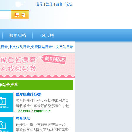
登录
|
注册
|
留言
|
论坛
数据归档
风云榜
类目录
,
中文分类目录
,
免费网站目录
中文网站目录
录站长推荐
整形医生排行榜
整形医生排行榜，根据整形用户口
碑收录全中国最好的整形医生，包
括不限于整形外科医生、微整形医
123.edu03.com//font>
生、鼻子整形医生、眼睛整形医
整形论坛
生、吸脂整形医生、修复整形医
评美帮—医疗整形美容交流平台，
生。
活跃的医生&网友互动社区!评美帮