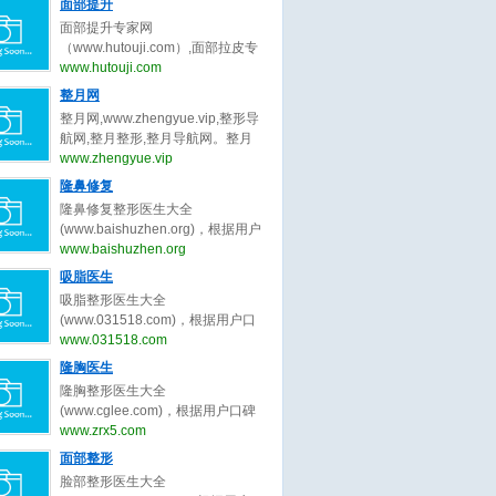
量被组织中的水分子吸收后，会产
面部提升
曹孟君,冷冰,秦冬,龙成,刘玉钊,汪新
张大艳,韩勋,王岩,卢建建,金云波,顾
波,陈付国,李章,张勍枫,范荣杰,徐丽
生热量，导致胶原蛋白纤维收缩，
伟,张超,刘靖涛,李建锐,胡守舵,孙波,
面部提升专家网
斌,高寿松,范海燕,林威,潘贰,陈芝,张
娟,任东,曲妙轩,葛志鑫,张龙,李保锴,
并刺激新的胶原蛋白生成。
盛玲玲,金洪尧,马桂娥,王维新,刘李
（www.hutouji.com）,面部拉皮专
娇娇,方涛,秦小惠,何洁,楼善叶,武文
李信峰,向宏伟,李劲良,李长富,巫文
娜,郑岩,王乡宁,卢九宁,黄云福,李胜
家网,脸部除皱专家网，2025年最好
www.hutouji.com
蕾,刘学源,阮庆玲,李光琴,冯传波,赵
云,刘彦军,宫风勇,洪春,杜轶男,汪垟,
旭,王勇,李增辉,卢新蕾,张荣明,刘彦
的面部提升专家预约排行榜。面部
成利,朱迪,张小川,刘辅容等关于双
整月网
徐利刚,汪云锋,王英勇,王旭彬,陈倩,
龙,詹炜卿,梁红伟,陈兵,张涛,唐亮,于
提升专家网，提供脸部拉皮,面部拉
眼皮修复的专家和信息。预约咨询
赵士俊,王杰,李理,陈超群,叶子荣,柴
整月网,www.zhengyue.vip,整形导
冬梅,鲁峰,刘杰伟,闫爱跃等关于吸
皮,脸部除皱,脸部拉皮专家,面部拉
微信：bianmei0528。
军,项昌峰,陈杰,李安平,孙前磊,陶俊,
航网,整月整形,整月导航网。整月
脂的专家和信息。预约咨询微信：
皮专家,脸部除皱专家,柳民熙,穆宝
龚涛,高山,曾高,安阳,路会,张辉,周
网，整月整形导航网_收集全国最好
www.zhengyue.vip
bianmei0528。
安,黄寅守,杜太超,张海明,祝东升,袁
柯,牛勇敢,王艇,倪云志,韩国栋,冯雁
的整形美容网站。
隆鼻修复
强,杨大平,王乙立,金云波,卢丙仑,王
平,王欢,尤建军,胡俊峰,夏正义,李青
召东,王冀耕,倪峰,蒋松林等关于面
隆鼻修复整形医生大全
峰,罗汇东,张洪波,毕胜,王天国,曹芳,
部提升的专家和信息。预约咨询微
(www.baishuzhen.org)，根据用户
王会勇,李文峰,刘志刚,朱灿,李希军,
信：bianmei0528。
口碑收录全中国最好的隆鼻修复整
www.baishuzhen.org
周仪,江宝华,廖连平,贾德渊,范飞,李
形医生，包括不限于隆鼻修复整形
爱林,王先成,李东,徐航,王军,欧阳春,
吸脂医生
外科医生、隆鼻修复微整形医生、
戴婷婷,曾斌,吴玉家,梁晓健,潘峰等
吸脂整形医生大全
修复隆鼻整形医生、北京隆鼻修复
关于隆鼻修复的专家和信息。预约
(www.031518.com)，根据用户口
整形医生、上海隆鼻修复整形医
咨询微信：bianmei0528。
碑收录全中国最好的吸脂整形医
www.031518.com
生、广州隆鼻修复整形医生、成都
生，包括不限于吸脂整形外科医
隆胸医生
隆鼻修复整形医生、武汉隆鼻修复
生、吸脂微整形医生、修复吸脂整
整形医生、西安隆鼻修复整形、郑
隆胸整形医生大全
形医生、北京吸脂整形医生、上海
州隆鼻修复整形。隆鼻修复整形医
(www.cglee.com)，根据用户口碑
吸脂整形医生、广州吸脂整形医
生大全，秉承为客户服务公平公正
收录全中国最好的隆胸整形医生，
www.zrx5.com
生、成都吸脂整形医生、武汉吸脂
原则，为整形客户求美决策推荐最
包括不限于隆胸整形外科医生、隆
面部整形
整形医生、西安吸脂整形、郑州吸
好的隆鼻修复整形医生。
胸微整形医生、修复隆胸整形医
脂整形。吸脂整形医生大全，秉承
脸部整形医生大全
生、北京隆胸整形医生、上海隆胸