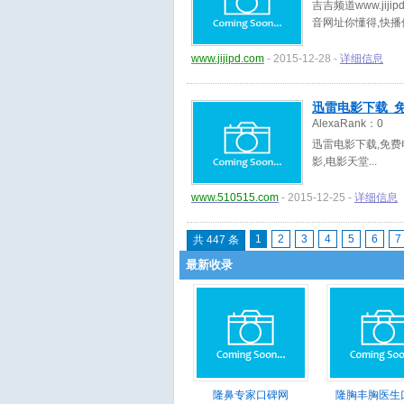
吉吉频道www.ji
音网址你懂得,快播
www.jijipd.com
- 2015-12-28 -
详细信息
迅雷电影下载_免
AlexaRank：
0
迅雷电影下载,免费
影,电影天堂
www.510515.com
- 2015-12-25 -
详细信息
1
2
3
4
5
6
7
共 447 条
最新收录
隆鼻专家口碑网
隆胸丰胸医生