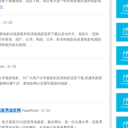
需要下载播放器，迅雷下载，保证每天第一时间更新最好看的电影电
享，欢迎大家锁定窝窝电影@窝窝1234在线观看。
息
k：
0
/ 10
6最新电影在线观看和高清电视剧迅雷下载以及动作片、喜剧片、恐怖
片和香港、国产、台湾、韩国、日本、欧美电视剧在收看电影电视剧
情和相关娱乐新闻。
ank：
0
/ 10
分享最新电影，为广大用户分享最新的高清电影迅雷下载,热播美剧西
下载网站哪个好，爱电影网让您看到最新的电影
6恋夜秀场官网
PageRank：
0
/ 10
，每天更新2016恋夜秀场最新，最全网址，第一坊主播大秀，恋夜秀
恋夜秀场与第一坊的网站，欢迎各位前来免费观看！