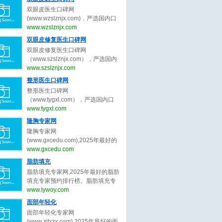
生、皮肤抗衰专家的最新口碑评
双眼皮医生口碑网
价，为皮肤抗衰求美者整形决策提
(www.wzslznjx.com)，严选国内口
出最真实的皮肤抗衰医美评价参
碑最好的双眼皮医生，收集全网最
www.wzslznjx.com
考。做皮肤抗衰医美前，先上皮肤
真实的关于双眼皮医生、双眼皮专
双眼皮修复医生口碑网
抗衰医生口碑网。
家的最新口碑评价，为双眼皮求美
双眼皮修复医生口碑网
者整形决策提出最真实的双眼皮医
（www.szslznjx.com），严选国内
美评价参考。做双眼皮医美前，先
口碑最好的双眼皮修复医生，收集
www.szslznjx.com
上双眼皮医生口碑网。
全网最真实的关于眼修复医生、双
整形医生口碑网
眼皮修复医生的最新口碑评价，为
整形医生口碑网
眼修复求美者整形决策提出最真实
（www.tygxl.com），严选国内口
的眼修复医美评价参考。做双眼皮
碑最好的整形医生，收集全网最真
www.tygxl.com
修复前，先上双眼皮修复医生口碑
实的关于整形医生、整容医生的最
隆胸专家网
网。
新口碑评价，为求美者整形决策提
隆胸专家网
出最真实的医美评价参考。整容
(www.gxcedu.com),2025年最好的
前，先上整形医生口碑网
隆胸专家预约排行榜。隆胸专家
www.gxcedu.com
网，提供,许扬滨,李胜旭,郑志芳,林
脂肪填充
茂辉,章小平,李楠,吕京陵,裴旭芳,李
脂肪填充专家网,2025年最好的脂肪
巍,王明利等关于隆胸的专家和信
填充专家预约排行榜。脂肪填充专
息。预约咨询微信：
家网，提供,曹孟君,汪新伟,刘李娜,
www.lywoy.com
bianmei0528。隆胸是指通过医学
刘冲,李建锐,程辰,王志强,王东,鲁峰,
面部年轻化
或非医学手段增大乳房体积、改善
胡守舵等关于脂肪填充的专家和信
胸部形态的外科整形技术，隆胸旨
面部年轻化专家网
息。预约咨询微信：
在塑造更符合审美标准的身体曲线
(www.zjtxzx.com),2025年最好的面