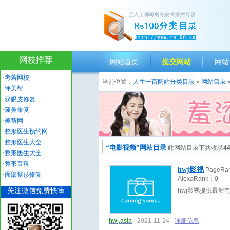
网校推荐
网站首页
提交网站
网站
·
考若网校
当前位置：
人生一百网站分类目录
»
网站目录
·
评美帮
·
双眼皮修复
·
隆鼻修复
·
美帮网
·
整形医生预约网
·
整形医生大全
“电影视频”网站目录
此网站目录下共收录
4
·
整形医生大全
·
整形百科
hwj影视
PageRa
·
面部整形修复
AlexaRank：
0
关注微信免费快审
hwj影视提供最
hwj.asia
- 2021-11-24 -
详细信息