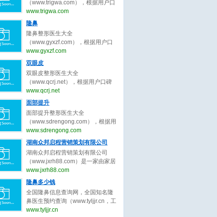
为客户服务公平公正原则，为整形
（www.trigwa.com），根据用户口
整形医生、广州隆胸整形医生、成
客户求美决策推荐最好的吸脂整形
碑收录全中国最好的脸部整形医
www.trigwa.com
都隆胸整形医生、武汉隆胸整形医
医生。
生，包括不限于脸部整形外科医
隆鼻
生、西安隆胸整形、郑州隆胸整
生、脸部微整形医生、鼻子整形医
形。隆胸整形医生大全，秉承为客
隆鼻整形医生大全
生、眼睛整形医生、吸脂整形医
户服务公平公正原则，为整形客户
（www.gyxzf.com），根据用户口
生、修复整形医生、北京脸部整形
求美决策推荐最好的隆胸整形医
碑收录全中国最好的隆鼻整形医
www.gyxzf.com
医生、上海脸部整形医生、广州脸
生。
生，包括不限于隆鼻整形外科医
双眼皮
部整形医生、成都脸部整形医生、
生、隆鼻微整形医生、鼻子整形医
武汉脸部整形医生、西安脸部整
双眼皮整形医生大全
生、眼睛整形医生、吸脂整形医
形、郑州脸部整形。脸部整形医生
（www.qcrj.net），根据用户口碑
生、修复整形医生、北京整形医
大全，秉承为客户服务公平公正原
收录全中国最好的整形医生，包括
www.qcrj.net
生、上海整形医生、广州整形医
则，为整形客户求美决策推荐最好
不限于整形外科医生、微整形医
面部提升
生、成都整形医生、武汉整形医
的脸部整形医生。
生、鼻子整形医生、眼睛整形医
生。整形医生大全，秉承为客户服
面部提升整形医生大全
生、修复双眼皮整形医生、北京双
务公平公正原则，为整形客户求美
（www.sdrengong.com），根据用
眼皮整形医生、上海双眼皮整形医
决策推荐最好的隆鼻整形医生。
户口碑收录全中国最好的面部提升
www.sdrengong.com
生、广州双眼皮整形医生、成都双
整形医生，包括不限于面部提升整
湖南众邦启程营销策划有限公司
眼皮整形医生、武汉双眼皮整形医
形外科医生、面部提升微整形医
生。双眼皮整形医生大全，秉承为
湖南众邦启程营销策划有限公司
生、修复提升整形医生、北京面部
客户服务公平公正原则，为整形客
（www.jxrh88.com）是一家由家居
提升整形医生、上海面部提升整形
户求美决策推荐最好的双眼皮整形
行业精英共同打造的商业智慧平台,
www.jxrh88.com
医生、广州面部提升整形医生、成
医生。
集策划咨询、 教育培训、 执行落
隆鼻多少钱
都面部提升整形医生、武汉面部提
地、 网络科技服务为一体， 以“工
升整形医生、西安面部提升整形、
全国隆鼻信息查询网，全国知名隆
匠精神 - 工匠品质” 为核心理念，不
郑州面部提升整形。面部提升整形
鼻医生预约查询（www.tyljjr.cn，工
到4年时间， 为国内万余客户提升
医生大全，秉承为客户服务公平公
信部备案号：晋ICP备13005452
www.tyljjr.cn
品牌价值， 创造销售奇迹， 2021