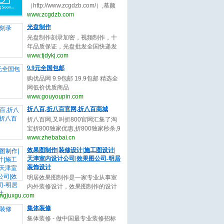
与收录,您可以自助申请加入我们获
（http://www.zcgdzb.com/）,慕颜
取免费的优质外链，获取高质量的
整形网提供整形最新最全资讯。双
www.zcgdzb.com
自然流量，还等什么赶快加入自动
眼皮谁最好？中国十大隆鼻专家都
光盘制作
秒收录吧！
有谁？眼修复（双眼皮修复）谁厉
光盘制作刻录加密，视频制作，十
害？隆鼻修复谁厉害？隆鼻医生谁
年品质保证，光盘批发全国快递发
最好？脂肪填充找哪个专家呢？不
货，光盘厂直接供货，质优价廉，
www.tjdykj.com
懂的整形问题和医生了解。上慕颜
交货期快,24小时热
9.9元全国包邮
整形预约网。
线:13512834525（www.tjdykj.com）
购优品网 9.9包邮 19.9包邮 精选全
网低价优质商品
（www.gouyoupin.com）
www.gouyoupin.com
折八百,折八百官网,折八百商城
折八百网,又叫折800官网汇集了淘
宝折800独家优惠,折800独家秒杀,9
块9元包邮,折800报名信息大全，是
www.zhebabai.cn
网购用户的首选省钱导购资讯网站!
效果图制作|装修设计|施工图设计|
（www.zhebabai.cn）
天津室内设计公司|效果图公司-明居
装饰设计
明居效果图制作是一家专业从事室
内外装修设计，效果图制作的设计
ngjuxgu.com
团队，专业的细分，专业的服务，
为您提供24小时咨询服务。
集体装修
(www.mingjuxgu.com)
集体装修 - 做中国最专业装修招标