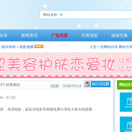
网站名称
目录
新闻资讯
广告买卖
分类浏览
链接交换
»
娱乐休闲
»
电影视频
人生一百网站目录
,
网站分
网站目
47
个优秀网站
QQ群：319070114
nk：
0
/ 10
新电影，高清电影，超蓝光电影等视频免费分享给大家在线观看