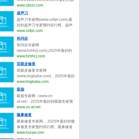
bianmei0528。脂肪填充（自体脂
并提升女性自信‌。隆胸的‌医学范
部年轻化专家预约排行榜。面部年
www.zjtxzx.com
肪移植）是一种通过将自身脂肪组
畴‌：隆胸属于医美手术，隆胸主要
轻化专家网，提供,杨俊,陈兵,黄寅
超声刀
织移植到需要填充的部位，以达到
针对乳房发育不良、扁平或松弛下
守,祝东升,袁强,张余光,朱自刚,田永
塑形、修复凹陷或改善外观的美容
超声刀专家网(www.szfqn.com),最
垂等问题，通过植入假体或移植自
成,卢丙仑,蒋松林等关于面部年轻化
手术。脂肪填充是一种利用自体脂
好的超声刀专家预约排行榜。超声
体组织实现胸部形态优化‌。‌隆胸目
的专家和信息。预约咨询微信：
肪移植技术，将身体其他部位（如
刀专家网，提供,常毅,汪文娟,杨芷,
www.szfqn.com
的‌：隆胸可以改善身体比例，增强
bianmei0528。面部年轻化是一种
腹部、大腿、臀部）的脂肪抽取、
肖阳,张志宇,张静,侯明波,徐鹏2,刘
女性特征，满足心理及社交需
热玛吉
通过手术或非手术手段改善面部松
处理后，注射到需要填充的部位
滢,齐书梅等关于超声刀的专家和信
求‌。
弛、下垂等问题，使面部轮廓更加
热玛吉专家网
（如面部、胸部、臀部等），以改
息。预约咨询微信：
紧致、年轻化的美容技术。它主要
(www.hzhhcj.com),2025年最好的
善形态、增加体积或修复缺损。脂
bianmei0528。超声刀是一种利用
针对因年龄增长、胶原蛋白流失、
热玛吉专家预约排行榜。热玛吉专
www.hzhhcj.com
肪填充的手术过程为：脂肪提取、
超声波能量进行手术治疗的设备，
脂肪移位等原因导致的面部皮肤松
家网，提供,王恒1,徐宇红,谢活生,夏
脂肪处理、脂肪注射。脂肪填充存
双眼皮修复
它在医疗领域有广泛的应用。超声
弛、皱纹、下垂等衰老特征。面部
文豪,郑丹宁,王晓刚,米杰,齐文章,朱
活率不稳定：部分脂肪细胞可能无
刀，全称为超声切割止血刀，是一
双眼皮修复专家网
年轻化的常见方法包括：手术类面
自刚,牟北平等关于热玛吉的专家和
法存活，需要多次手术以达到理想
种利用超声波的高频振动来切割和
(www.lingbaba.com)，2025年最好
部年轻化（面部提拉术、SMAS筋
信息。预约咨询微信：
效果。
凝固人体组织的医疗器械。超声刀
的双眼皮修复专家预约排行榜。双
www.lingbaba.com
膜提升术、小切口面部年轻化）和
bianmei0528。热玛吉是一种利用
通过将电能转换为超声波能量，利
眼皮修复专家网，提供曾翾,张园园,
非手术类面部年轻化（注射填充提
吸脂
射频技术进行皮肤紧致和抗衰老的
用超声波的热效应、空化效应和机
张诗若,徐一波,杨晨光,杜园园,沈国
升、埋线提升、射频紧肤术、超声
非侵入性美容治疗方法。热玛吉通
吸脂专家网（www.cn-
械效应，实现对组织的切割、凝固
雄,史迎军,白永辉,李冉,冷静,田怡,刘
提拉）。
过高射频能量作用于皮肤深层，刺
af.net）,2025年最好的吸脂专家预
和止血。
平,陈勇,余东,周瑜,俞惠忠,张楚,李
激胶原蛋白的收缩和再生，从而达
约排行榜。吸脂专家网，提供顾云
www.cn-af.net
勇,郑小红,王晓峰,王恒,王维,佀同帅,
到紧致肌肤、减少皱纹的效果。热
鹏,李发成,曹卫刚,齐越,王春虎,李小
隆鼻修复
徐晓斐,王衡健,陈小剑,王振军,刘志
玛吉的工作原理基于射频技术。在
旦,冯斌,任学会,王东,王志强,王明利,
刚,孟明星,杨蓉,王香平,敖健飞,师丽
隆鼻修复专家网,，2025年最好的隆
治疗过程中，热玛吉设备会发出特
刘冲,王阳,许占群,袁玉坤,乔爱军,马
丽,吴焱秋,李燕,张颖,张冰洁,常冬青,
鼻修复专家预约排行榜。隆鼻修复
定频率的射频能量，穿透皮肤表
梅生,李春财,程辰,田其,万晓楠,齐文
金鑫,王世勇,彭青和,刘晓伟,隋长清,
专家网，提供,韩加送,戴传昌,魏皎,
www.hszyw.com
层，到达皮肤深层组织。当射频能
章,汪新伟,翟爽,吕倩雯,陈元良,孙笛,
靳小雷,孔宇,杨丽,田国静,滕彦,林靖,
李圣利,韩嘉毅,李健,范锴,高顺福,刘