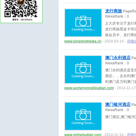
龙行商旅
PageR
AlexaRank：
0
义大庆专注于龙行
龙行商旅黑金卡等
旅会员卡、龙行商
自动查询技术、自
www.longxingheika.cn
- 2018-03-14 -
详细
4006222001
澳门永利酒店
Pa
AlexaRank：
0
澳门永利酒店是亚
酒店」，去永利澳
利澳门及万利澳门
www.aomenyonglijiudian.com
- 2014-11-17
澳门银河酒店
Pa
AlexaRank：
0
澳门酒店,澳门银河
www.yinhejiudian.com
- 2014-11-14 -
详细