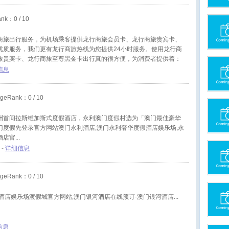
ank：
0
/ 10
商旅出行服务，为机场乘客提供龙行商旅会员卡、龙行商旅贵宾卡、
优质服务，我们更有龙行商旅热线为您提供24小时服务。使用龙行商
旅贵宾卡、龙行商旅至尊黑金卡出行真的很方便，为消费者提供着：
动预订技术、自动支付技术。义大庆欢迎拨打龙行商旅热线：
信息
geRank：
0
/ 10
洲首间拉斯维加斯式度假酒店，永利澳门度假村选为「澳门最佳豪华
门度假先登录官方网站澳门永利酒店,澳门永利奢华度假酒店娱乐场,永
酒店官
 -
详细信息
geRank：
0
/ 10
酒店娱乐场渡假城官方网站,澳门银河酒店在线预订-澳门银河酒店
信息