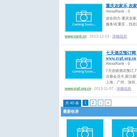
重庆农家乐,农
AlexaRank：
0
游在四方-重庆农
服务!在重庆，找农家乐就
www.cqnjl.cn
- 2013-12-13 -
详细信息
七天酒店预订网
www.rcgf.org.cn
AlexaRank：
0
7天连锁酒店预订,
注册会员卡,新注
上海、广州、深圳
www.rcgf.org.cn
- 2013-11-07 -
详细信息
1
2
›
»
共 40 条
最新收录