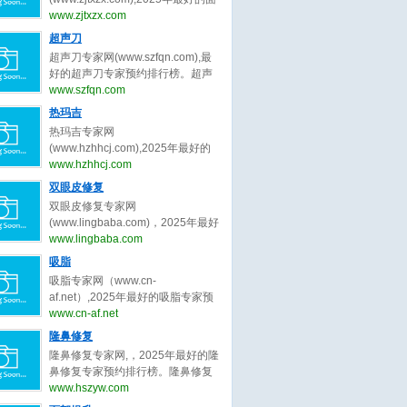
bianmei0528。脂肪填充（自体脂
并提升女性自信‌。隆胸的‌医学范
部年轻化专家预约排行榜。面部年
www.zjtxzx.com
肪移植）是一种通过将自身脂肪组
畴‌：隆胸属于医美手术，隆胸主要
轻化专家网，提供,杨俊,陈兵,黄寅
超声刀
织移植到需要填充的部位，以达到
针对乳房发育不良、扁平或松弛下
守,祝东升,袁强,张余光,朱自刚,田永
塑形、修复凹陷或改善外观的美容
超声刀专家网(www.szfqn.com),最
垂等问题，通过植入假体或移植自
成,卢丙仑,蒋松林等关于面部年轻化
手术。脂肪填充是一种利用自体脂
好的超声刀专家预约排行榜。超声
体组织实现胸部形态优化‌。‌隆胸目
的专家和信息。预约咨询微信：
肪移植技术，将身体其他部位（如
刀专家网，提供,常毅,汪文娟,杨芷,
www.szfqn.com
的‌：隆胸可以改善身体比例，增强
bianmei0528。面部年轻化是一种
腹部、大腿、臀部）的脂肪抽取、
肖阳,张志宇,张静,侯明波,徐鹏2,刘
女性特征，满足心理及社交需
热玛吉
通过手术或非手术手段改善面部松
处理后，注射到需要填充的部位
滢,齐书梅等关于超声刀的专家和信
求‌。
弛、下垂等问题，使面部轮廓更加
热玛吉专家网
（如面部、胸部、臀部等），以改
息。预约咨询微信：
紧致、年轻化的美容技术。它主要
(www.hzhhcj.com),2025年最好的
善形态、增加体积或修复缺损。脂
bianmei0528。超声刀是一种利用
针对因年龄增长、胶原蛋白流失、
热玛吉专家预约排行榜。热玛吉专
www.hzhhcj.com
肪填充的手术过程为：脂肪提取、
超声波能量进行手术治疗的设备，
脂肪移位等原因导致的面部皮肤松
家网，提供,王恒1,徐宇红,谢活生,夏
脂肪处理、脂肪注射。脂肪填充存
双眼皮修复
它在医疗领域有广泛的应用。超声
弛、皱纹、下垂等衰老特征。面部
文豪,郑丹宁,王晓刚,米杰,齐文章,朱
活率不稳定：部分脂肪细胞可能无
刀，全称为超声切割止血刀，是一
双眼皮修复专家网
年轻化的常见方法包括：手术类面
自刚,牟北平等关于热玛吉的专家和
法存活，需要多次手术以达到理想
种利用超声波的高频振动来切割和
(www.lingbaba.com)，2025年最好
部年轻化（面部提拉术、SMAS筋
信息。预约咨询微信：
效果。
凝固人体组织的医疗器械。超声刀
的双眼皮修复专家预约排行榜。双
www.lingbaba.com
膜提升术、小切口面部年轻化）和
bianmei0528。热玛吉是一种利用
通过将电能转换为超声波能量，利
眼皮修复专家网，提供曾翾,张园园,
非手术类面部年轻化（注射填充提
吸脂
射频技术进行皮肤紧致和抗衰老的
用超声波的热效应、空化效应和机
张诗若,徐一波,杨晨光,杜园园,沈国
升、埋线提升、射频紧肤术、超声
非侵入性美容治疗方法。热玛吉通
吸脂专家网（www.cn-
械效应，实现对组织的切割、凝固
雄,史迎军,白永辉,李冉,冷静,田怡,刘
提拉）。
过高射频能量作用于皮肤深层，刺
af.net）,2025年最好的吸脂专家预
和止血。
平,陈勇,余东,周瑜,俞惠忠,张楚,李
激胶原蛋白的收缩和再生，从而达
约排行榜。吸脂专家网，提供顾云
www.cn-af.net
勇,郑小红,王晓峰,王恒,王维,佀同帅,
到紧致肌肤、减少皱纹的效果。热
鹏,李发成,曹卫刚,齐越,王春虎,李小
隆鼻修复
徐晓斐,王衡健,陈小剑,王振军,刘志
玛吉的工作原理基于射频技术。在
旦,冯斌,任学会,王东,王志强,王明利,
刚,孟明星,杨蓉,王香平,敖健飞,师丽
隆鼻修复专家网,，2025年最好的隆
治疗过程中，热玛吉设备会发出特
刘冲,王阳,许占群,袁玉坤,乔爱军,马
丽,吴焱秋,李燕,张颖,张冰洁,常冬青,
鼻修复专家预约排行榜。隆鼻修复
定频率的射频能量，穿透皮肤表
梅生,李春财,程辰,田其,万晓楠,齐文
金鑫,王世勇,彭青和,刘晓伟,隋长清,
专家网，提供,韩加送,戴传昌,魏皎,
www.hszyw.com
层，到达皮肤深层组织。当射频能
章,汪新伟,翟爽,吕倩雯,陈元良,孙笛,
靳小雷,孔宇,杨丽,田国静,滕彦,林靖,
李圣利,韩嘉毅,李健,范锴,高顺福,刘