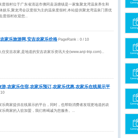
泉度假村位于广东省清远市佛冈县汤塘镇是一家集聚龙湾温泉养生和
康体娱乐,聚龙湾会议度假为主的温泉度假村,本站提供聚龙湾温泉门票优
然去度假村欢迎您
吉农家乐旅游网,安吉农家乐价格
PageRank：
0
/ 10
吉农家,是地道的安吉农家乐资讯大全(www.anji-trip.com)
旅游,农家乐住宿,农家乐预订,农家乐优惠,农家乐在线展示平
 10
家乐商家提供在线展示的平台，同时，也帮助消费者发现更地道的农
家乐商家的入驻加盟，我们将竭诚为您服务。