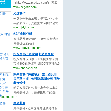
与收录,您可以自助申请加入我们获
（http://www.zcgdzb.com/）,慕颜
取免费的优质外链，获取高质量的
整形网提供整形最新最全资讯。双
www.zcgdzb.com
自然流量，还等什么赶快加入自动
眼皮谁最好？中国十大隆鼻专家都
光盘制作
秒收录吧！
有谁？眼修复（双眼皮修复）谁厉
光盘制作刻录加密，视频制作，十
害？隆鼻修复谁厉害？隆鼻医生谁
年品质保证，光盘批发全国快递发
最好？脂肪填充找哪个专家呢？不
货，光盘厂直接供货，质优价廉，
www.tjdykj.com
懂的整形问题和医生了解。上慕颜
交货期快,24小时热
9.9元全国包邮
整形预约网。
线:13512834525（www.tjdykj.com）
购优品网 9.9包邮 19.9包邮 精选全
网低价优质商品
（www.gouyoupin.com）
www.gouyoupin.com
折八百,折八百官网,折八百商城
折八百网,又叫折800官网汇集了淘
宝折800独家优惠,折800独家秒杀,9
块9元包邮,折800报名信息大全，是
www.zhebabai.cn
网购用户的首选省钱导购资讯网站!
效果图制作|装修设计|施工图设计|
（www.zhebabai.cn）
天津室内设计公司|效果图公司-明居
装饰设计
明居效果图制作是一家专业从事室
内外装修设计，效果图制作的设计
ngjuxgu.com
团队，专业的细分，专业的服务，
为您提供24小时咨询服务。
集体装修
(www.mingjuxgu.com)
集体装修 - 做中国最专业装修招标