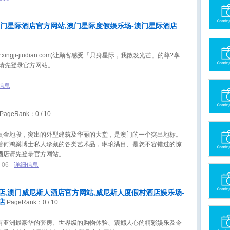
澳门星际酒店官方网站,澳门星际度假娱乐场-澳门星际酒店
xingji-jiudian.com)让顾客感受「只身星际，我散发光芒」的尊?享
店请先登录官方网站。
信息
PageRank：
0
/ 10
黄金地段，突出的外型建筑及华丽的大堂，是澳门的一个突出地标。
着何鸿燊博士私人珍藏的各类艺术品，琳琅满目、是您不容错过的惊
酒店请先登录官方网站。
-06 -
详细信息
店,澳门威尼斯人酒店官方网站,威尼斯人度假村酒店娱乐场-
店
PageRank：
0
/ 10
有亚洲最豪华的套房、世界级的购物体验、震撼人心的精彩娱乐及令