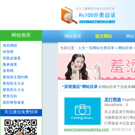
网校推荐
网站首页
提交网站
网站
·
考若网校
当前位置：
人生一百网站分类目录
»
网站目录
·
评美帮
·
双眼皮修复
·
隆鼻修复
·
美帮网
·
整形医生预约网
·
整形医生大全
“宾馆酒店”网站目录
此网站目录下共收录
4
·
整形医生大全
·
整形百科
龙行商旅
PageR
·
面部整形修复
AlexaRank：
0
关注微信免费快审
东义源是龙行商旅
为顾客提供龙行商
行商旅金卡以及龙
打咨询电话：40007
www.longxingguibinka.com
- 2018-03-14 -