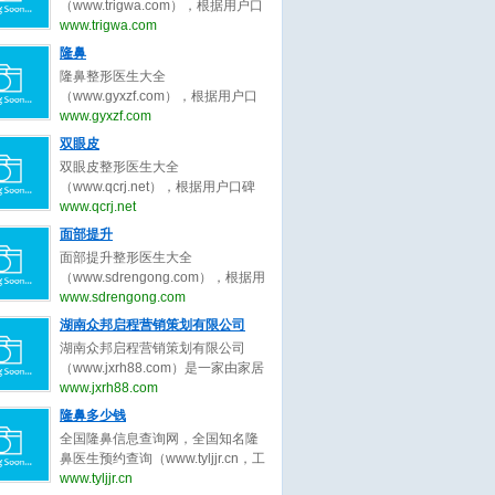
为客户服务公平公正原则，为整形
（www.trigwa.com），根据用户口
整形医生、广州隆胸整形医生、成
客户求美决策推荐最好的吸脂整形
碑收录全中国最好的脸部整形医
www.trigwa.com
都隆胸整形医生、武汉隆胸整形医
医生。
生，包括不限于脸部整形外科医
隆鼻
生、西安隆胸整形、郑州隆胸整
生、脸部微整形医生、鼻子整形医
形。隆胸整形医生大全，秉承为客
隆鼻整形医生大全
生、眼睛整形医生、吸脂整形医
户服务公平公正原则，为整形客户
（www.gyxzf.com），根据用户口
生、修复整形医生、北京脸部整形
求美决策推荐最好的隆胸整形医
碑收录全中国最好的隆鼻整形医
www.gyxzf.com
医生、上海脸部整形医生、广州脸
生。
生，包括不限于隆鼻整形外科医
双眼皮
部整形医生、成都脸部整形医生、
生、隆鼻微整形医生、鼻子整形医
武汉脸部整形医生、西安脸部整
双眼皮整形医生大全
生、眼睛整形医生、吸脂整形医
形、郑州脸部整形。脸部整形医生
（www.qcrj.net），根据用户口碑
生、修复整形医生、北京整形医
大全，秉承为客户服务公平公正原
收录全中国最好的整形医生，包括
www.qcrj.net
生、上海整形医生、广州整形医
则，为整形客户求美决策推荐最好
不限于整形外科医生、微整形医
面部提升
生、成都整形医生、武汉整形医
的脸部整形医生。
生、鼻子整形医生、眼睛整形医
生。整形医生大全，秉承为客户服
面部提升整形医生大全
生、修复双眼皮整形医生、北京双
务公平公正原则，为整形客户求美
（www.sdrengong.com），根据用
眼皮整形医生、上海双眼皮整形医
决策推荐最好的隆鼻整形医生。
户口碑收录全中国最好的面部提升
www.sdrengong.com
生、广州双眼皮整形医生、成都双
整形医生，包括不限于面部提升整
湖南众邦启程营销策划有限公司
眼皮整形医生、武汉双眼皮整形医
形外科医生、面部提升微整形医
生。双眼皮整形医生大全，秉承为
湖南众邦启程营销策划有限公司
生、修复提升整形医生、北京面部
客户服务公平公正原则，为整形客
（www.jxrh88.com）是一家由家居
提升整形医生、上海面部提升整形
户求美决策推荐最好的双眼皮整形
行业精英共同打造的商业智慧平台,
www.jxrh88.com
医生、广州面部提升整形医生、成
医生。
集策划咨询、 教育培训、 执行落
隆鼻多少钱
都面部提升整形医生、武汉面部提
地、 网络科技服务为一体， 以“工
升整形医生、西安面部提升整形、
全国隆鼻信息查询网，全国知名隆
匠精神 - 工匠品质” 为核心理念，不
郑州面部提升整形。面部提升整形
鼻医生预约查询（www.tyljjr.cn，工
到4年时间， 为国内万余客户提升
医生大全，秉承为客户服务公平公
信部备案号：晋ICP备13005452
www.tyljjr.cn
品牌价值， 创造销售奇迹， 2021