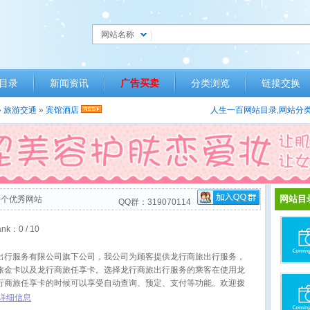
网站名称
目录
新闻资讯
广告买卖
分类浏览
链接交换
»
旅游交通
»
宾馆酒店
人生一百网站目录
,
网站分
网站目
0
个优秀网站
QQ群：319070114
ank：
0
/ 10
出行服务有限公司旗下公司，我公司为顾客提供龙行商旅出行服务，
旅金卡以及龙行商旅任享卡。选择龙行商旅出行服务的乘客在使用龙
行商旅任享卡的时候可以享受自动查询、预定、支付等功能。欢迎拨
77671
详细信息