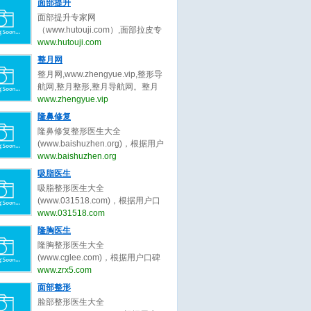
量被组织中的水分子吸收后，会产
面部提升
曹孟君,冷冰,秦冬,龙成,刘玉钊,汪新
张大艳,韩勋,王岩,卢建建,金云波,顾
波,陈付国,李章,张勍枫,范荣杰,徐丽
生热量，导致胶原蛋白纤维收缩，
伟,张超,刘靖涛,李建锐,胡守舵,孙波,
面部提升专家网
斌,高寿松,范海燕,林威,潘贰,陈芝,张
娟,任东,曲妙轩,葛志鑫,张龙,李保锴,
并刺激新的胶原蛋白生成。
盛玲玲,金洪尧,马桂娥,王维新,刘李
（www.hutouji.com）,面部拉皮专
娇娇,方涛,秦小惠,何洁,楼善叶,武文
李信峰,向宏伟,李劲良,李长富,巫文
娜,郑岩,王乡宁,卢九宁,黄云福,李胜
家网,脸部除皱专家网，2025年最好
www.hutouji.com
蕾,刘学源,阮庆玲,李光琴,冯传波,赵
云,刘彦军,宫风勇,洪春,杜轶男,汪垟,
旭,王勇,李增辉,卢新蕾,张荣明,刘彦
的面部提升专家预约排行榜。面部
成利,朱迪,张小川,刘辅容等关于双
整月网
徐利刚,汪云锋,王英勇,王旭彬,陈倩,
龙,詹炜卿,梁红伟,陈兵,张涛,唐亮,于
提升专家网，提供脸部拉皮,面部拉
眼皮修复的专家和信息。预约咨询
赵士俊,王杰,李理,陈超群,叶子荣,柴
整月网,www.zhengyue.vip,整形导
冬梅,鲁峰,刘杰伟,闫爱跃等关于吸
皮,脸部除皱,脸部拉皮专家,面部拉
微信：bianmei0528。
军,项昌峰,陈杰,李安平,孙前磊,陶俊,
航网,整月整形,整月导航网。整月
脂的专家和信息。预约咨询微信：
皮专家,脸部除皱专家,柳民熙,穆宝
龚涛,高山,曾高,安阳,路会,张辉,周
网，整月整形导航网_收集全国最好
www.zhengyue.vip
bianmei0528。
安,黄寅守,杜太超,张海明,祝东升,袁
柯,牛勇敢,王艇,倪云志,韩国栋,冯雁
的整形美容网站。
隆鼻修复
强,杨大平,王乙立,金云波,卢丙仑,王
平,王欢,尤建军,胡俊峰,夏正义,李青
召东,王冀耕,倪峰,蒋松林等关于面
隆鼻修复整形医生大全
峰,罗汇东,张洪波,毕胜,王天国,曹芳,
部提升的专家和信息。预约咨询微
(www.baishuzhen.org)，根据用户
王会勇,李文峰,刘志刚,朱灿,李希军,
信：bianmei0528。
口碑收录全中国最好的隆鼻修复整
www.baishuzhen.org
周仪,江宝华,廖连平,贾德渊,范飞,李
形医生，包括不限于隆鼻修复整形
爱林,王先成,李东,徐航,王军,欧阳春,
吸脂医生
外科医生、隆鼻修复微整形医生、
戴婷婷,曾斌,吴玉家,梁晓健,潘峰等
吸脂整形医生大全
修复隆鼻整形医生、北京隆鼻修复
关于隆鼻修复的专家和信息。预约
(www.031518.com)，根据用户口
整形医生、上海隆鼻修复整形医
咨询微信：bianmei0528。
碑收录全中国最好的吸脂整形医
www.031518.com
生、广州隆鼻修复整形医生、成都
生，包括不限于吸脂整形外科医
隆胸医生
隆鼻修复整形医生、武汉隆鼻修复
生、吸脂微整形医生、修复吸脂整
整形医生、西安隆鼻修复整形、郑
隆胸整形医生大全
形医生、北京吸脂整形医生、上海
州隆鼻修复整形。隆鼻修复整形医
(www.cglee.com)，根据用户口碑
吸脂整形医生、广州吸脂整形医
生大全，秉承为客户服务公平公正
收录全中国最好的隆胸整形医生，
www.zrx5.com
生、成都吸脂整形医生、武汉吸脂
原则，为整形客户求美决策推荐最
包括不限于隆胸整形外科医生、隆
面部整形
整形医生、西安吸脂整形、郑州吸
好的隆鼻修复整形医生。
胸微整形医生、修复隆胸整形医
脂整形。吸脂整形医生大全，秉承
脸部整形医生大全
生、北京隆胸整形医生、上海隆胸