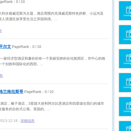
geRank：
0
/ 10
大利水都威尼斯为主题，酒店周围内充满威尼斯特色拱桥、小运河及
斯人浪漫狂放享受生活之异国风情。
息
开尔文
PageRank：
0
/ 10
tel酒店是一家经济型酒店和廉价的有一个美丽安静的在伦敦西区，市中心的格
一个别致和国际化的西部。
息
格兰格拉斯哥
PageRank：
0
/ 10
级酒店，橡子酒店，3星级大使和阿尔比恩酒店和四星级在我们的城市
套服务的自炊式公寓。英国的。
2013-12-18 -
详细信息