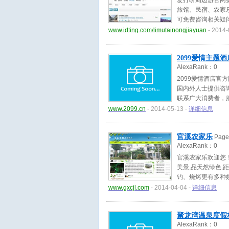
爱打听周边游官网
旅馆、民宿、农家
可免费咨询相关疑问，
www.idting.com/limutainongjiayuan
- 2014-
2099爱情主题酒
AlexaRank：
0
2099爱情酒店官方
国内外人士提供咨
联系广大消费者，
满屋、爱情咨询、会
www.2099.cn
- 2014-05-13 -
详细信息
份正式运营。 20
消费者提供专业，
官溪农家乐
Pag
AlexaRank：
0
官溪农家乐欢迎您
美景,品天然绿色,
钓、烧烤更有多种娱乐
www.gxcjl.com
- 2014-04-04 -
详细信息
聚龙湾温泉度假
AlexaRank：
0