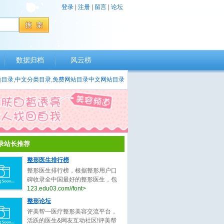
登录
|
注册
|
留言
|
论坛
数据归档
风云榜
类目录
,
中文分类目录
,
免费网站目录
中文网站目录
录站长推荐
整形医生排行榜
整形医生排行榜，根据整形用户口
碑收录全中国最好的整形医生，包
括不限于整形外科医生、微整形医
123.edu03.com//font>
生、鼻子整形医生、眼睛整形医
整形论坛
生、吸脂整形医生、修复整形医
评美帮—医疗整形美容交流平台，
生。
活跃的医生&网友互动社区!评美帮