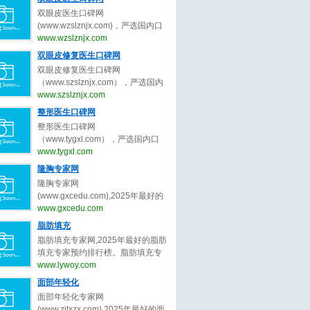
生、皮肤抗衰专家的最新口碑评
双眼皮医生口碑网
价，为皮肤抗衰求美者整形决策提
(www.wzslznjx.com)，严选国内口
出最真实的皮肤抗衰医美评价参
碑最好的双眼皮医生，收集全网最
www.wzslznjx.com
考。做皮肤抗衰医美前，先上皮肤
真实的关于双眼皮医生、双眼皮专
双眼皮修复医生口碑网
抗衰医生口碑网。
家的最新口碑评价，为双眼皮求美
双眼皮修复医生口碑网
者整形决策提出最真实的双眼皮医
（www.szslznjx.com），严选国内
美评价参考。做双眼皮医美前，先
口碑最好的双眼皮修复医生，收集
www.szslznjx.com
上双眼皮医生口碑网。
全网最真实的关于眼修复医生、双
整形医生口碑网
眼皮修复医生的最新口碑评价，为
整形医生口碑网
眼修复求美者整形决策提出最真实
（www.tygxl.com），严选国内口
的眼修复医美评价参考。做双眼皮
碑最好的整形医生，收集全网最真
www.tygxl.com
修复前，先上双眼皮修复医生口碑
实的关于整形医生、整容医生的最
隆胸专家网
网。
新口碑评价，为求美者整形决策提
隆胸专家网
出最真实的医美评价参考。整容
(www.gxcedu.com),2025年最好的
前，先上整形医生口碑网
隆胸专家预约排行榜。隆胸专家
www.gxcedu.com
网，提供,许扬滨,李胜旭,郑志芳,林
脂肪填充
茂辉,章小平,李楠,吕京陵,裴旭芳,李
脂肪填充专家网,2025年最好的脂肪
巍,王明利等关于隆胸的专家和信
填充专家预约排行榜。脂肪填充专
息。预约咨询微信：
家网，提供,曹孟君,汪新伟,刘李娜,
www.lywoy.com
bianmei0528。隆胸是指通过医学
刘冲,李建锐,程辰,王志强,王东,鲁峰,
面部年轻化
或非医学手段增大乳房体积、改善
胡守舵等关于脂肪填充的专家和信
胸部形态的外科整形技术，隆胸旨
面部年轻化专家网
息。预约咨询微信：
在塑造更符合审美标准的身体曲线
(www.zjtxzx.com),2025年最好的面