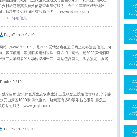
提供全国各大城市周边旅游景区最及时全面农家乐、农家院、客栈、
乐乡村旅游等真实有效信息查询预订服务，专注推荐景区精品线路并
解决您周边旅游所有后顾之忧。 （www.idting.com）
08-10 -
详细信息
店
PageRank：
0
/ 10
网站（www.2099.cn）是2099爱情酒店在互联网上发布运营信息、为
询、客房预定、浪漫服务定制的唯一官方门户网站。是2099爱情酒店
服务广大消费者的互动桥梁和纽带。网站包含首页、酒店预定、浪漫
员中心、合作加盟六大板块。 2099爱情酒店官方网站于2013年7月
99爱情酒店官方网站秉承着“以人为本，服务为先”的办站宗旨，为广大
便捷、舒心的酒店查询、酒店预定的服务。
eRank：
0
/ 10
！独享自然山水,体验原生态农家生活,三星级独立院落住宿服务,享宁静
距永兴山景区1000米,供您垂钓、烧烤更有多种娱乐贴心服务 ,供您垂
贴心服务（www.gxcjl.com）
村
PageRank：
0
/ 10