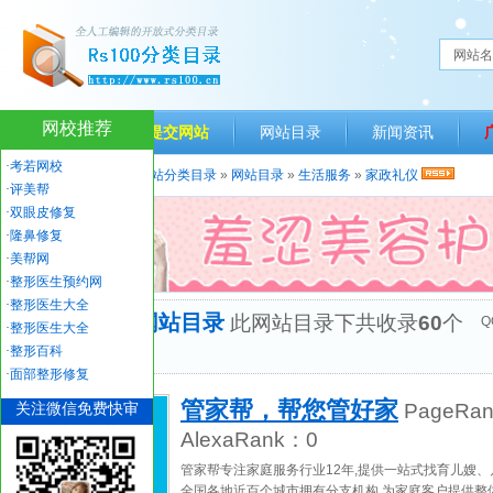
网站名
网校推荐
网站首页
提交网站
网站目录
新闻资讯
·
考若网校
当前位置：
人生一百网站分类目录
»
网站目录
»
生活服务
»
家政礼仪
·
评美帮
·
双眼皮修复
·
隆鼻修复
·
美帮网
·
整形医生预约网
·
整形医生大全
“家政礼仪”网站目录
此网站目录下共收录
60
个
Q
·
整形医生大全
优秀网站
·
整形百科
·
面部整形修复
管家帮，帮您管好家
关注微信免费快审
PageRa
AlexaRank：
0
管家帮专注家庭服务行业12年,提供一站式找育儿嫂、
全国各地近百个城市拥有分支机构,为家庭客户提供整