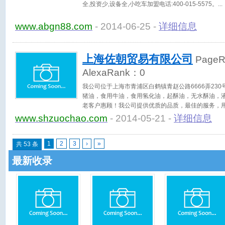
全,投资少,设备全,小吃车加盟电话:400-015-5575。
www.abgn88.com
- 2014-06-25 -
详细信息
上海佐朝贸易有限公司
Page
AlexaRank：
0
我公司位于上海市青浦区白鹤镇青赵公路6666弄230
猪油，食用牛油，食用氢化油，起酥油，无水酥油，
老客户惠顾！我公司提供优质的品质，最佳的服务，
您的合作！
www.shzuochao.com
- 2014-05-21 -
详细信息
1
2
3
›
»
共 53 条
最新收录