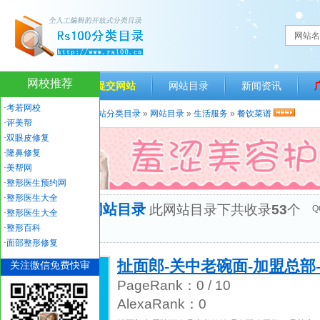
网站名
网校推荐
网站首页
提交网站
网站目录
新闻资讯
·
考若网校
当前位置：
人生一百网站分类目录
»
网站目录
»
生活服务
»
餐饮菜谱
·
评美帮
·
双眼皮修复
·
隆鼻修复
·
美帮网
·
整形医生预约网
·
整形医生大全
“餐饮菜谱”网站目录
此网站目录下共收录
53
个
Q
·
整形医生大全
优秀网站
·
整形百科
·
面部整形修复
扯面郎-关中老碗面-加盟总部-400
关注微信免费快审
PageRank：
0
/ 10
AlexaRank：
0