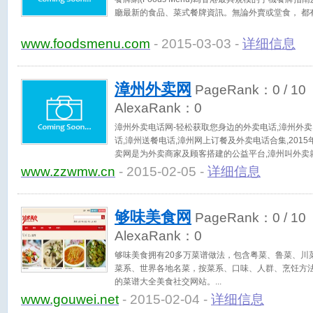
廳最新的食品、菜式餐牌資訊。無論外賣或堂食， 都
www.foodsmenu.com
- 2015-03-03 -
详细信息
漳州外卖网
PageRank：
0
/ 10
AlexaRank：
0
漳州外卖电话网-轻松获取您身边的外卖电话,漳州外
话,漳州送餐电话,漳州网上订餐及外卖电话合集,201
卖网是为外卖商家及顾客搭建的公益平台,漳州叫外卖
漳州外卖漳州送餐网!
www.zzwmw.cn
- 2015-02-05 -
详细信息
够味美食网
PageRank：
0
/ 10
AlexaRank：
0
够味美食拥有20多万菜谱做法，包含粤菜、鲁菜、川
菜系、世界各地名菜，按菜系、口味、人群、烹饪方
的菜谱大全美食社交网站。
www.gouwei.net
- 2015-02-04 -
详细信息