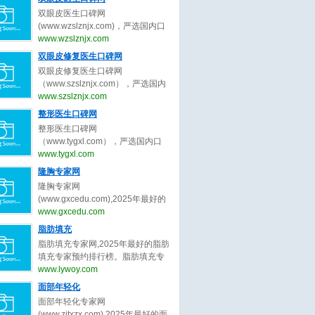
生、皮肤抗衰专家的最新口碑评
双眼皮医生口碑网
价，为皮肤抗衰求美者整形决策提
(www.wzslznjx.com)，严选国内口
出最真实的皮肤抗衰医美评价参
碑最好的双眼皮医生，收集全网最
www.wzslznjx.com
考。做皮肤抗衰医美前，先上皮肤
真实的关于双眼皮医生、双眼皮专
双眼皮修复医生口碑网
抗衰医生口碑网。
家的最新口碑评价，为双眼皮求美
双眼皮修复医生口碑网
者整形决策提出最真实的双眼皮医
（www.szslznjx.com），严选国内
美评价参考。做双眼皮医美前，先
口碑最好的双眼皮修复医生，收集
www.szslznjx.com
上双眼皮医生口碑网。
全网最真实的关于眼修复医生、双
整形医生口碑网
眼皮修复医生的最新口碑评价，为
整形医生口碑网
眼修复求美者整形决策提出最真实
（www.tygxl.com），严选国内口
的眼修复医美评价参考。做双眼皮
碑最好的整形医生，收集全网最真
www.tygxl.com
修复前，先上双眼皮修复医生口碑
实的关于整形医生、整容医生的最
隆胸专家网
网。
新口碑评价，为求美者整形决策提
隆胸专家网
出最真实的医美评价参考。整容
(www.gxcedu.com),2025年最好的
前，先上整形医生口碑网
隆胸专家预约排行榜。隆胸专家
www.gxcedu.com
网，提供,许扬滨,李胜旭,郑志芳,林
脂肪填充
茂辉,章小平,李楠,吕京陵,裴旭芳,李
脂肪填充专家网,2025年最好的脂肪
巍,王明利等关于隆胸的专家和信
填充专家预约排行榜。脂肪填充专
息。预约咨询微信：
家网，提供,曹孟君,汪新伟,刘李娜,
www.lywoy.com
bianmei0528。隆胸是指通过医学
刘冲,李建锐,程辰,王志强,王东,鲁峰,
面部年轻化
或非医学手段增大乳房体积、改善
胡守舵等关于脂肪填充的专家和信
胸部形态的外科整形技术，隆胸旨
面部年轻化专家网
息。预约咨询微信：
在塑造更符合审美标准的身体曲线
(www.zjtxzx.com),2025年最好的面