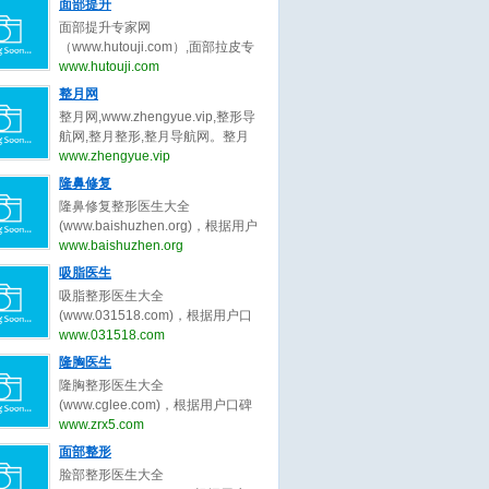
量被组织中的水分子吸收后，会产
面部提升
曹孟君,冷冰,秦冬,龙成,刘玉钊,汪新
张大艳,韩勋,王岩,卢建建,金云波,顾
波,陈付国,李章,张勍枫,范荣杰,徐丽
生热量，导致胶原蛋白纤维收缩，
伟,张超,刘靖涛,李建锐,胡守舵,孙波,
面部提升专家网
斌,高寿松,范海燕,林威,潘贰,陈芝,张
娟,任东,曲妙轩,葛志鑫,张龙,李保锴,
并刺激新的胶原蛋白生成。
盛玲玲,金洪尧,马桂娥,王维新,刘李
（www.hutouji.com）,面部拉皮专
娇娇,方涛,秦小惠,何洁,楼善叶,武文
李信峰,向宏伟,李劲良,李长富,巫文
娜,郑岩,王乡宁,卢九宁,黄云福,李胜
家网,脸部除皱专家网，2025年最好
www.hutouji.com
蕾,刘学源,阮庆玲,李光琴,冯传波,赵
云,刘彦军,宫风勇,洪春,杜轶男,汪垟,
旭,王勇,李增辉,卢新蕾,张荣明,刘彦
的面部提升专家预约排行榜。面部
成利,朱迪,张小川,刘辅容等关于双
整月网
徐利刚,汪云锋,王英勇,王旭彬,陈倩,
龙,詹炜卿,梁红伟,陈兵,张涛,唐亮,于
提升专家网，提供脸部拉皮,面部拉
眼皮修复的专家和信息。预约咨询
赵士俊,王杰,李理,陈超群,叶子荣,柴
整月网,www.zhengyue.vip,整形导
冬梅,鲁峰,刘杰伟,闫爱跃等关于吸
皮,脸部除皱,脸部拉皮专家,面部拉
微信：bianmei0528。
军,项昌峰,陈杰,李安平,孙前磊,陶俊,
航网,整月整形,整月导航网。整月
脂的专家和信息。预约咨询微信：
皮专家,脸部除皱专家,柳民熙,穆宝
龚涛,高山,曾高,安阳,路会,张辉,周
网，整月整形导航网_收集全国最好
www.zhengyue.vip
bianmei0528。
安,黄寅守,杜太超,张海明,祝东升,袁
柯,牛勇敢,王艇,倪云志,韩国栋,冯雁
的整形美容网站。
隆鼻修复
强,杨大平,王乙立,金云波,卢丙仑,王
平,王欢,尤建军,胡俊峰,夏正义,李青
召东,王冀耕,倪峰,蒋松林等关于面
隆鼻修复整形医生大全
峰,罗汇东,张洪波,毕胜,王天国,曹芳,
部提升的专家和信息。预约咨询微
(www.baishuzhen.org)，根据用户
王会勇,李文峰,刘志刚,朱灿,李希军,
信：bianmei0528。
口碑收录全中国最好的隆鼻修复整
www.baishuzhen.org
周仪,江宝华,廖连平,贾德渊,范飞,李
形医生，包括不限于隆鼻修复整形
爱林,王先成,李东,徐航,王军,欧阳春,
吸脂医生
外科医生、隆鼻修复微整形医生、
戴婷婷,曾斌,吴玉家,梁晓健,潘峰等
吸脂整形医生大全
修复隆鼻整形医生、北京隆鼻修复
关于隆鼻修复的专家和信息。预约
(www.031518.com)，根据用户口
整形医生、上海隆鼻修复整形医
咨询微信：bianmei0528。
碑收录全中国最好的吸脂整形医
www.031518.com
生、广州隆鼻修复整形医生、成都
生，包括不限于吸脂整形外科医
隆胸医生
隆鼻修复整形医生、武汉隆鼻修复
生、吸脂微整形医生、修复吸脂整
整形医生、西安隆鼻修复整形、郑
隆胸整形医生大全
形医生、北京吸脂整形医生、上海
州隆鼻修复整形。隆鼻修复整形医
(www.cglee.com)，根据用户口碑
吸脂整形医生、广州吸脂整形医
生大全，秉承为客户服务公平公正
收录全中国最好的隆胸整形医生，
www.zrx5.com
生、成都吸脂整形医生、武汉吸脂
原则，为整形客户求美决策推荐最
包括不限于隆胸整形外科医生、隆
面部整形
整形医生、西安吸脂整形、郑州吸
好的隆鼻修复整形医生。
胸微整形医生、修复隆胸整形医
脂整形。吸脂整形医生大全，秉承
脸部整形医生大全
生、北京隆胸整形医生、上海隆胸