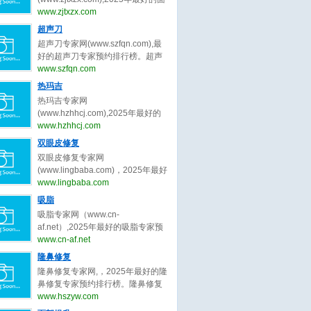
bianmei0528。脂肪填充（自体脂
并提升女性自信‌。隆胸的‌医学范
部年轻化专家预约排行榜。面部年
www.zjtxzx.com
肪移植）是一种通过将自身脂肪组
畴‌：隆胸属于医美手术，隆胸主要
轻化专家网，提供,杨俊,陈兵,黄寅
超声刀
织移植到需要填充的部位，以达到
针对乳房发育不良、扁平或松弛下
守,祝东升,袁强,张余光,朱自刚,田永
塑形、修复凹陷或改善外观的美容
超声刀专家网(www.szfqn.com),最
垂等问题，通过植入假体或移植自
成,卢丙仑,蒋松林等关于面部年轻化
手术。脂肪填充是一种利用自体脂
好的超声刀专家预约排行榜。超声
体组织实现胸部形态优化‌。‌隆胸目
的专家和信息。预约咨询微信：
肪移植技术，将身体其他部位（如
刀专家网，提供,常毅,汪文娟,杨芷,
www.szfqn.com
的‌：隆胸可以改善身体比例，增强
bianmei0528。面部年轻化是一种
腹部、大腿、臀部）的脂肪抽取、
肖阳,张志宇,张静,侯明波,徐鹏2,刘
女性特征，满足心理及社交需
热玛吉
通过手术或非手术手段改善面部松
处理后，注射到需要填充的部位
滢,齐书梅等关于超声刀的专家和信
求‌。
弛、下垂等问题，使面部轮廓更加
热玛吉专家网
（如面部、胸部、臀部等），以改
息。预约咨询微信：
紧致、年轻化的美容技术。它主要
(www.hzhhcj.com),2025年最好的
善形态、增加体积或修复缺损。脂
bianmei0528。超声刀是一种利用
针对因年龄增长、胶原蛋白流失、
热玛吉专家预约排行榜。热玛吉专
www.hzhhcj.com
肪填充的手术过程为：脂肪提取、
超声波能量进行手术治疗的设备，
脂肪移位等原因导致的面部皮肤松
家网，提供,王恒1,徐宇红,谢活生,夏
脂肪处理、脂肪注射。脂肪填充存
双眼皮修复
它在医疗领域有广泛的应用。超声
弛、皱纹、下垂等衰老特征。面部
文豪,郑丹宁,王晓刚,米杰,齐文章,朱
活率不稳定：部分脂肪细胞可能无
刀，全称为超声切割止血刀，是一
双眼皮修复专家网
年轻化的常见方法包括：手术类面
自刚,牟北平等关于热玛吉的专家和
法存活，需要多次手术以达到理想
种利用超声波的高频振动来切割和
(www.lingbaba.com)，2025年最好
部年轻化（面部提拉术、SMAS筋
信息。预约咨询微信：
效果。
凝固人体组织的医疗器械。超声刀
的双眼皮修复专家预约排行榜。双
www.lingbaba.com
膜提升术、小切口面部年轻化）和
bianmei0528。热玛吉是一种利用
通过将电能转换为超声波能量，利
眼皮修复专家网，提供曾翾,张园园,
非手术类面部年轻化（注射填充提
吸脂
射频技术进行皮肤紧致和抗衰老的
用超声波的热效应、空化效应和机
张诗若,徐一波,杨晨光,杜园园,沈国
升、埋线提升、射频紧肤术、超声
非侵入性美容治疗方法。热玛吉通
吸脂专家网（www.cn-
械效应，实现对组织的切割、凝固
雄,史迎军,白永辉,李冉,冷静,田怡,刘
提拉）。
过高射频能量作用于皮肤深层，刺
af.net）,2025年最好的吸脂专家预
和止血。
平,陈勇,余东,周瑜,俞惠忠,张楚,李
激胶原蛋白的收缩和再生，从而达
约排行榜。吸脂专家网，提供顾云
www.cn-af.net
勇,郑小红,王晓峰,王恒,王维,佀同帅,
到紧致肌肤、减少皱纹的效果。热
鹏,李发成,曹卫刚,齐越,王春虎,李小
隆鼻修复
徐晓斐,王衡健,陈小剑,王振军,刘志
玛吉的工作原理基于射频技术。在
旦,冯斌,任学会,王东,王志强,王明利,
刚,孟明星,杨蓉,王香平,敖健飞,师丽
隆鼻修复专家网,，2025年最好的隆
治疗过程中，热玛吉设备会发出特
刘冲,王阳,许占群,袁玉坤,乔爱军,马
丽,吴焱秋,李燕,张颖,张冰洁,常冬青,
鼻修复专家预约排行榜。隆鼻修复
定频率的射频能量，穿透皮肤表
梅生,李春财,程辰,田其,万晓楠,齐文
金鑫,王世勇,彭青和,刘晓伟,隋长清,
专家网，提供,韩加送,戴传昌,魏皎,
www.hszyw.com
层，到达皮肤深层组织。当射频能
章,汪新伟,翟爽,吕倩雯,陈元良,孙笛,
靳小雷,孔宇,杨丽,田国静,滕彦,林靖,
李圣利,韩嘉毅,李健,范锴,高顺福,刘