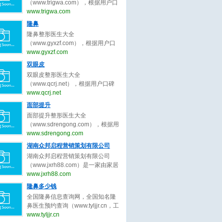
为客户服务公平公正原则，为整形
（www.trigwa.com），根据用户口
整形医生、广州隆胸整形医生、成
客户求美决策推荐最好的吸脂整形
碑收录全中国最好的脸部整形医
www.trigwa.com
都隆胸整形医生、武汉隆胸整形医
医生。
生，包括不限于脸部整形外科医
隆鼻
生、西安隆胸整形、郑州隆胸整
生、脸部微整形医生、鼻子整形医
形。隆胸整形医生大全，秉承为客
隆鼻整形医生大全
生、眼睛整形医生、吸脂整形医
户服务公平公正原则，为整形客户
（www.gyxzf.com），根据用户口
生、修复整形医生、北京脸部整形
求美决策推荐最好的隆胸整形医
碑收录全中国最好的隆鼻整形医
www.gyxzf.com
医生、上海脸部整形医生、广州脸
生。
生，包括不限于隆鼻整形外科医
双眼皮
部整形医生、成都脸部整形医生、
生、隆鼻微整形医生、鼻子整形医
武汉脸部整形医生、西安脸部整
双眼皮整形医生大全
生、眼睛整形医生、吸脂整形医
形、郑州脸部整形。脸部整形医生
（www.qcrj.net），根据用户口碑
生、修复整形医生、北京整形医
大全，秉承为客户服务公平公正原
收录全中国最好的整形医生，包括
www.qcrj.net
生、上海整形医生、广州整形医
则，为整形客户求美决策推荐最好
不限于整形外科医生、微整形医
面部提升
生、成都整形医生、武汉整形医
的脸部整形医生。
生、鼻子整形医生、眼睛整形医
生。整形医生大全，秉承为客户服
面部提升整形医生大全
生、修复双眼皮整形医生、北京双
务公平公正原则，为整形客户求美
（www.sdrengong.com），根据用
眼皮整形医生、上海双眼皮整形医
决策推荐最好的隆鼻整形医生。
户口碑收录全中国最好的面部提升
www.sdrengong.com
生、广州双眼皮整形医生、成都双
整形医生，包括不限于面部提升整
湖南众邦启程营销策划有限公司
眼皮整形医生、武汉双眼皮整形医
形外科医生、面部提升微整形医
生。双眼皮整形医生大全，秉承为
湖南众邦启程营销策划有限公司
生、修复提升整形医生、北京面部
客户服务公平公正原则，为整形客
（www.jxrh88.com）是一家由家居
提升整形医生、上海面部提升整形
户求美决策推荐最好的双眼皮整形
行业精英共同打造的商业智慧平台,
www.jxrh88.com
医生、广州面部提升整形医生、成
医生。
集策划咨询、 教育培训、 执行落
隆鼻多少钱
都面部提升整形医生、武汉面部提
地、 网络科技服务为一体， 以“工
升整形医生、西安面部提升整形、
全国隆鼻信息查询网，全国知名隆
匠精神 - 工匠品质” 为核心理念，不
郑州面部提升整形。面部提升整形
鼻医生预约查询（www.tyljjr.cn，工
到4年时间， 为国内万余客户提升
医生大全，秉承为客户服务公平公
信部备案号：晋ICP备13005452
www.tyljjr.cn
品牌价值， 创造销售奇迹， 2021