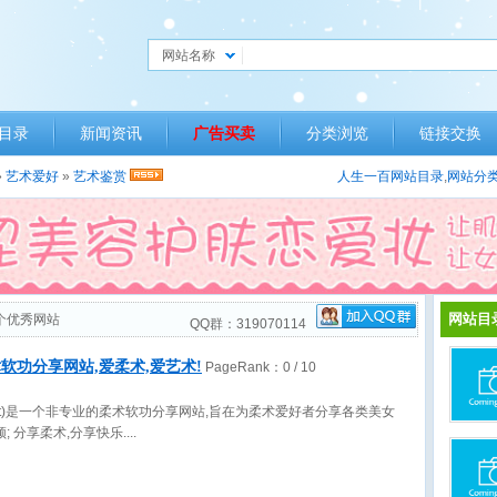
网站名称
目录
新闻资讯
广告买卖
分类浏览
链接交换
»
艺术爱好
»
艺术鉴赏
人生一百网站目录
,
网站分
网站目
个优秀网站
QQ群：319070114
软功分享网站,爱柔术,爱艺术!
PageRank：
0
/ 10
.net)是一个非专业的柔术软功分享网站,旨在为柔术爱好者分享各类美女
; 分享柔术,分享快乐.