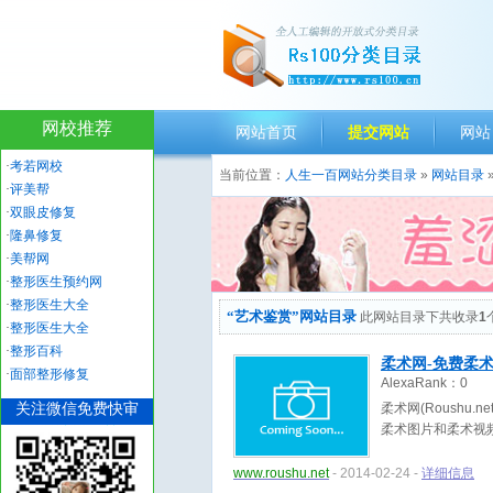
网校推荐
网站首页
提交网站
网站
·
考若网校
当前位置：
人生一百网站分类目录
»
网站目录
·
评美帮
·
双眼皮修复
·
隆鼻修复
·
美帮网
·
整形医生预约网
·
整形医生大全
“艺术鉴赏”网站目录
此网站目录下共收录
1
·
整形医生大全
·
整形百科
柔术网-免费柔术
·
面部整形修复
AlexaRank：
0
关注微信免费快审
柔术网(Roushu
柔术图片和柔术视频
www.roushu.net
- 2014-02-24 -
详细信息