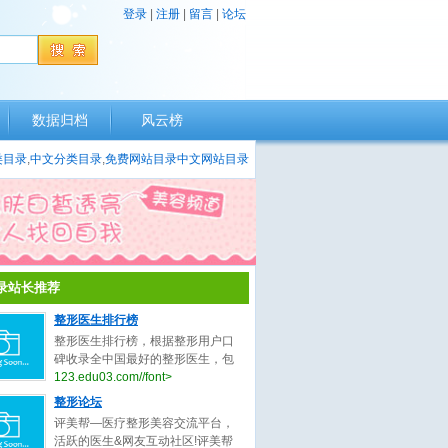
登录
|
注册
|
留言
|
论坛
数据归档
风云榜
类目录
,
中文分类目录
,
免费网站目录
中文网站目录
录站长推荐
整形医生排行榜
整形医生排行榜，根据整形用户口
碑收录全中国最好的整形医生，包
括不限于整形外科医生、微整形医
123.edu03.com//font>
生、鼻子整形医生、眼睛整形医
整形论坛
生、吸脂整形医生、修复整形医
评美帮—医疗整形美容交流平台，
生。
活跃的医生&网友互动社区!评美帮