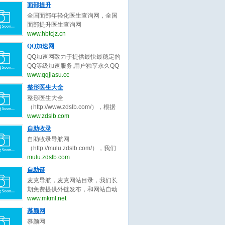
正原则，为整形客户求美决策推荐
号）。全国隆鼻信息查询网系统提
面部提升
年销售业绩达成冲刺目标7.5亿。
最好的面部提升整形医生。
供全国隆鼻,线雕隆鼻,隆鼻手术,隆
公司自创立至今， 一直扎根于家居
全国面部年轻化医生查询网，全国
鼻多少钱,玻尿酸隆鼻,耳软骨隆鼻,
建材细分领域， 以执行为王、落地
面部提升医生查询网
假体隆鼻,硅胶隆鼻,隆鼻哪种好,隆
为王、 结果为王的宗旨， 精耕细作
（www.hbtcjz.cn，工信部备案号：
www.hbtcjz.cn
鼻价格,隆鼻、隆鼻修复医生等知名
精益求精。
鄂ICP备2020017337号），面部年
QQ加速网
口碑专家预约查询。了解隆鼻,线雕
轻化医生预约查询。全国面部整形
隆鼻,隆鼻手术,隆鼻多少钱,玻尿酸
QQ加速网致力于提供最快最稳定的
医生查询系统提供全国面部提升,面
隆鼻,耳软骨隆鼻,假体隆鼻,硅胶隆
QQ等级加速服务,用户独享永久QQ
部拉皮,面部除皱,面部线雕,面部年
鼻,隆鼻哪种好,隆鼻价格,隆鼻、隆
等级代练，拥有最全面的QQ代挂、
www.qqjiasu.cc
轻化,面部整形医生等知名口碑专家
鼻修复、隆鼻整形医生预约就上隆
等级计算、代理开通、代挂网搭
整形医生大全
预约查询。了解面部提升,面部拉皮,
鼻信息查询网。
建、QQ加速助手免费下载等功能，
面部除皱,面部线雕,面部年轻化，面
整形医生大全
让海量用户快速提升QQ等级!
部整形医生预约就上面部医生查询
（http://www.zdslb.com/），根据
网。
用户口碑收录全中国最好的整形医
www.zdslb.com
生，包括不限于整形外科医生、微
自助收录
整形医生、鼻子整形医生、眼睛整
自助收录导航网
形医生、吸脂整形医生、修复整形
（http://mulu.zdslb.com/），我们
医生、北京整形医生、上海整形医
长期免费提供外链发布，和网站自
mulu.zdslb.com
生、广州整形医生、成都整形医
动秒收录服务，根据网站点击来路
自助链
生、武汉整形医生。整形医生大
自动排名第一位，欢迎和本站自助
全，秉承为客户服务公平公正原
麦克导航，麦克网站目录，我们长
交换友情链接，快速增加网站的外
则，为整形客户求美决策推荐最好
期免费提供外链发布，和网站自动
链与收录,您可以自助申请加入我们
的整形医生。
秒收录服务，根据网站点击来路自
www.mkml.net
获取免费的优质外链，获取高质量
动排名第一位，欢迎和本站自助交
慕颜网
的自然流量，还等什么赶快加入自
换友情链接，快速增加网站的外链
动秒收录吧！
慕颜网