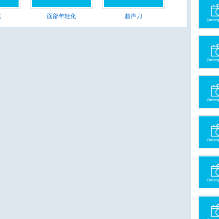
充
面部年轻化
超声刀