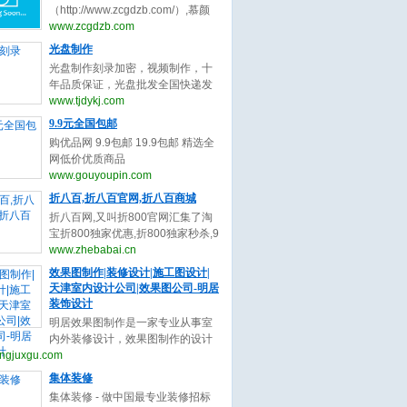
与收录,您可以自助申请加入我们获
（http://www.zcgdzb.com/）,慕颜
取免费的优质外链，获取高质量的
整形网提供整形最新最全资讯。双
www.zcgdzb.com
自然流量，还等什么赶快加入自动
眼皮谁最好？中国十大隆鼻专家都
光盘制作
秒收录吧！
有谁？眼修复（双眼皮修复）谁厉
光盘制作刻录加密，视频制作，十
害？隆鼻修复谁厉害？隆鼻医生谁
年品质保证，光盘批发全国快递发
最好？脂肪填充找哪个专家呢？不
货，光盘厂直接供货，质优价廉，
www.tjdykj.com
懂的整形问题和医生了解。上慕颜
交货期快,24小时热
9.9元全国包邮
整形预约网。
线:13512834525（www.tjdykj.com）
购优品网 9.9包邮 19.9包邮 精选全
网低价优质商品
（www.gouyoupin.com）
www.gouyoupin.com
折八百,折八百官网,折八百商城
折八百网,又叫折800官网汇集了淘
宝折800独家优惠,折800独家秒杀,9
块9元包邮,折800报名信息大全，是
www.zhebabai.cn
网购用户的首选省钱导购资讯网站!
效果图制作|装修设计|施工图设计|
（www.zhebabai.cn）
天津室内设计公司|效果图公司-明居
装饰设计
明居效果图制作是一家专业从事室
内外装修设计，效果图制作的设计
ngjuxgu.com
团队，专业的细分，专业的服务，
为您提供24小时咨询服务。
集体装修
(www.mingjuxgu.com)
集体装修 - 做中国最专业装修招标