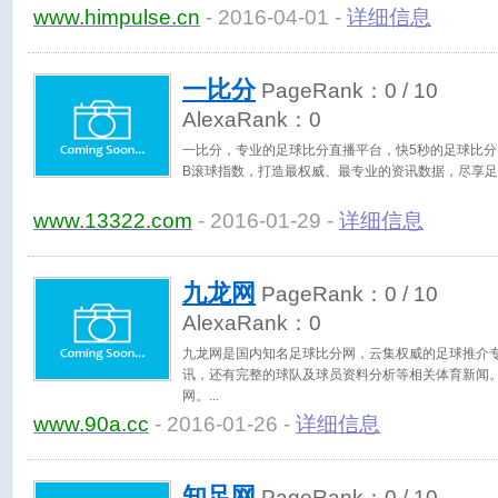
www.himpulse.cn
- 2016-04-01 -
详细信息
一比分
PageRank：
0
/ 10
AlexaRank：
0
一比分，专业的足球比分直播平台，快5秒的足球比
B滚球指数，打造最权威、最专业的资讯数据，尽享
www.13322.com
- 2016-01-29 -
详细信息
九龙网
PageRank：
0
/ 10
AlexaRank：
0
九龙网是国内知名足球比分网，云集权威的足球推介
讯，还有完整的球队及球员资料分析等相关体育新闻
网。
www.90a.cc
- 2016-01-26 -
详细信息
知足网
PageRank：
0
/ 10