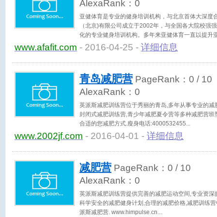
AlexaRank：
0
亚健体育是专业的健身培训机构，与北京首体大深度合
（北京)有限公司成立于2002年，与全国各大院校强
化的专业健身培训机构。多年来亚健体育一直以提升亚
健体育依托国际化的师资团队、创新前沿的专业课程
www.afafit.com
- 2016-04-25 -
详细信息
身市场的紧密结合，打造亚太地区最专业、最系统化
青岛减肥营
PageRank：
0
/ 10
AlexaRank：
0
英派斯减肥训练营位于秀丽的青岛,多年从事专业的减
封闭式减肥训练营,青少年减肥夏令营等多种减肥营班
合适的您减肥方式.瘦身电话:4000532455
www.2002jf.com
- 2016-04-01 -
详细信息
减肥营
PageRank：
0
/ 10
AlexaRank：
0
英派斯减肥训练营提供完善的减肥运动空间,专业资深
科学安全的减肥健身计划,合理的减肥价格,减肥训练营
派斯减肥营. www.himpulse.cn