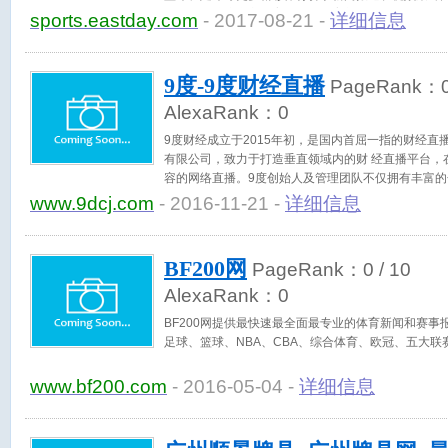
程，敬请关注东方体育，海量体育新闻，每一秒都有
sports.eastday.com
- 2017-08-21 -
详细信息
9度-9度财经直播
PageRank：
AlexaRank：
0
9度财经成立于2015年初，是国内首屈一指的财经
有限公司，致力于打造垂直领域内的财 经直播平台，
容的网络直播。9度创始人及管理团队不仅拥有丰富的
大量互联网和财经媒体的专业人才，在互联网直播、
www.9dcj.com
- 2016-11-21 -
详细信息
产品五大领域开拓创新，不 断向前。9度围绕“内容改
们一直以服务为核心，以用户需求为导向，搭建专业技
营为标签的互联网金融+直播生态。
BF200网
PageRank：
0
/ 10
AlexaRank：
0
BF200网提供最快速最全面最专业的体育新闻和赛
足球、篮球、NBA、CBA、综合体育、欧冠、五大
www.bf200.com
- 2016-05-04 -
详细信息