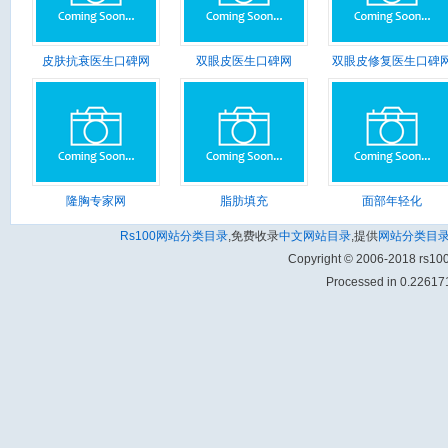
皮肤抗衰医生口碑网
双眼皮医生口碑网
双眼皮修复医生口碑
隆胸专家网
脂肪填充
面部年轻化
Rs100网站分类目录
,免费收录
中文网站目录
,提供
网站分类目
Copyright © 2006-2018 rs1
Processed in 0.226171