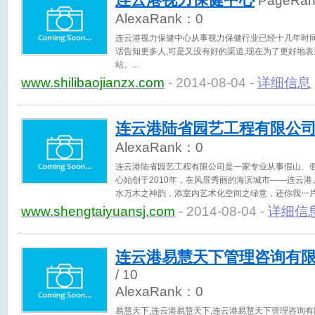
连云港视力保健中心
PageRa
AlexaRank：
0
连云港视力保健中心从事视力保健行业已经十几年时间
话告知更多人,可是又没有好的渠道,现在为了更好地表
站。
www.shilibaojianzx.com
- 2014-08-04 -
详细信息
连云港陆省园艺工程有限公
AlexaRank：
0
连云港陆省园艺工程有限公司是一家专业从事假山、
心始创于2010年，在风景秀丽的海滨城市——连云
水万木之神韵，添室内艺术化空间之绿意，还你我一
关注焦点，科学化、人性化的室内植物布景设计，专
www.shengtaiyuansj.com
- 2014-08-04 -
详细信
生活增添情趣
连云港易慧天下管理咨询有
/ 10
AlexaRank：
0
易慧天下,连云港易慧天下,连云港易慧天下管理咨询有