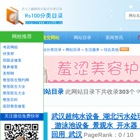
网站名
网校推荐
网站首页
提交网站
网站目录
新闻资讯
·
考若网校
当前位置：
人生一百网站分类目录
»
网站目录
»
生活服务
»
综合其他
·
评美帮
·
双眼皮修复
·
隆鼻修复
·
美帮网
·
整形医生预约网
·
整形医生大全
“综合其他”网站目录
此网站目录下共收录
303
个
Q
·
整形医生大全
优秀网站
·
整形百科
·
面部整形修复
武汉超纯水设备_湖北污水处
关注微信免费快审
_游泳池设备_景观水_开水器
回用_武汉
PageRank：
0
/ 10