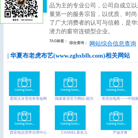
品为主的专业公司，公司自成立以
量第一的服务宗旨，以优质、时尚
了广大消费者的认可与信赖，是华
潜力的窗帘连锁型企业。
TAG标签：
网站综合信息查询
综合查询：
| 华夏布老虎布艺(www.zghxblh.com)相关网站
爱斯沃冰雪传奇美妆网
顾家家居官方网站-因为
美得你电商——中国
护肤品微商加盟|护肤品
顾家 所以爱家
装业买家模式首创者
加盟|护肤品代理|化妆
品代理|化妆品微商加
盟|爱斯沃护肤品加盟|
西安电信宽带办理中心
CHANEL香奈儿
严迪牙膏
_PRADA普拉达