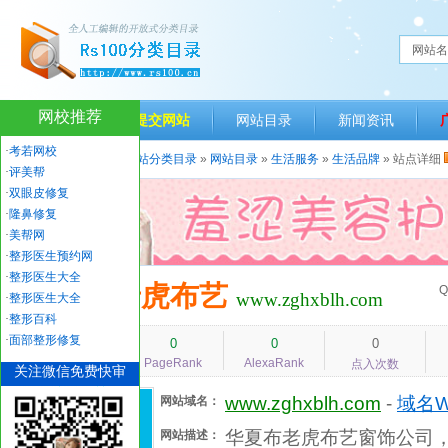
网站名
网校推荐
网站首页
提交网站
网站目录
新闻资讯
·
考若网校
当前位置：
人生一百网站分类目录
»
网站目录
»
生活服务
»
生活品牌
» 站点详细
·
评美帮
·
双眼皮修复
·
隆鼻修复
·
美帮网
·
整形医生预约网
·
整形医生大全
华夏布老虎布艺
Q
www.zghxblh.com
·
整形医生大全
·
整形百科
·
面部整形修复
1725
0
0
0
PageRank
AlexaRank
人气指数
点入次数
关注微信免费快审
www.zghxblh.com
-
域名W
网站域名：
华夏布老虎布艺窗饰公司
网站描述：