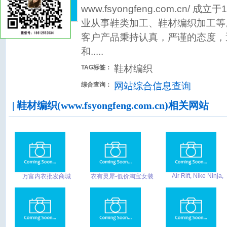
www.fsyongfeng.com.cn/ 
业从事鞋类加工、鞋材编织加工等
客户产品秉持认真，严谨的态度，
和.....
鞋材编织
TAG标签：
网站综合信息查询
综合查询：
| 鞋材编织(www.fsyongfeng.com.cn)相关网站
Air Rift, Nike Ninja,
万富内衣批发商城
衣有灵犀-低价淘宝女装
Nike TN
货到付款上衣外套，裙
子款式套装碎花打底裤
10元牛仔裤批发品牌女
裤买衣服网站