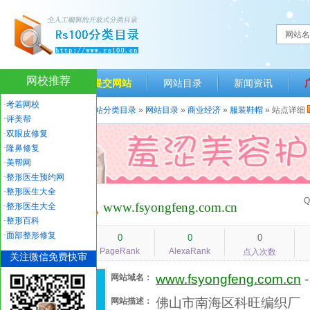
网站名
网校推荐
网站首页
提交网站
网站目录
新闻资讯
·
考若网校
当前位置：
人生一百网站分类目录
»
网站目录
»
商业经济
»
服装鞋帽
» 站点详细
·
评美帮
·
双眼皮修复
·
隆鼻修复
·
美帮网
·
整形医生预约网
·
整形医生大全
鞋材编织
Q
www.fsyongfeng.com.cn
·
整形医生大全
·
整形百科
·
面部整形修复
939
0
0
0
PageRank
AlexaRank
人气指数
点入次数
关注微信免费快审
www.fsyongfeng.com.cn
网站域名：
佛山市南海区科旺编织厂
网站描述：