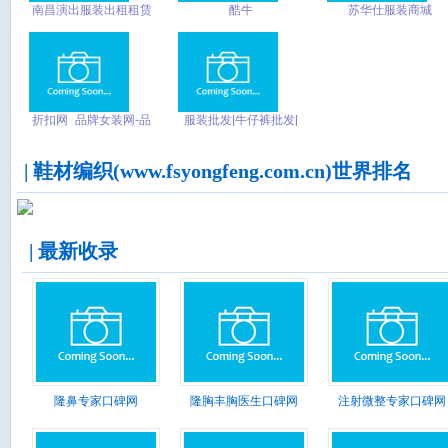
南昌演出服装出租租赁
酷牛
苏华仕服装商城
_南昌舞蹈服装出租租
赁_南昌舞台服装出租
租赁_南昌火凤凰舞艺
坊
折扣网_品牌女装网-品
服装批发|牛仔裤批发|
牌女装折扣店-女品网
广州沙河服装批发-酷都
牛仔
| 鞋材编织(www.fsyongfeng.com.cn)世界排名
| 最新收录
隆鼻专家口碑网
隆胸丰胸医生口碑网
注射微整专家口碑网