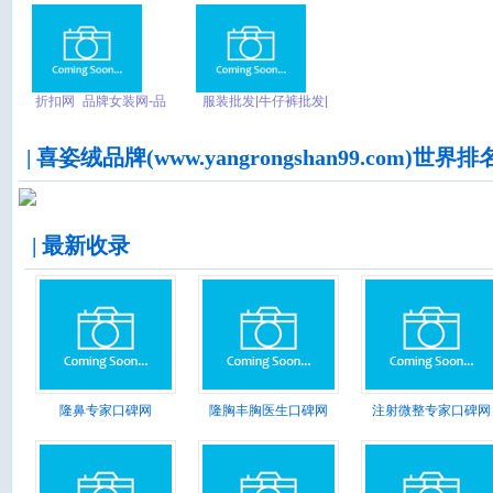
赁_南昌舞台服装出租
租赁_南昌火凤凰舞艺
坊
折扣网_品牌女装网-品
服装批发|牛仔裤批发|
牌女装折扣店-女品网
广州沙河服装批发-酷都
牛仔
| 喜姿绒品牌(www.yangrongshan99.com)世界排
| 最新收录
隆鼻专家口碑网
隆胸丰胸医生口碑网
注射微整专家口碑网