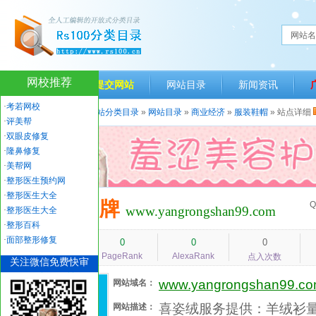
网站名
网校推荐
网站首页
提交网站
网站目录
新闻资讯
·
考若网校
当前位置：
人生一百网站分类目录
»
网站目录
»
商业经济
»
服装鞋帽
» 站点详细
·
评美帮
·
双眼皮修复
·
隆鼻修复
·
美帮网
·
整形医生预约网
·
整形医生大全
喜姿绒品牌
Q
www.yangrongshan99.com
·
整形医生大全
·
整形百科
·
面部整形修复
736
0
0
0
PageRank
AlexaRank
人气指数
点入次数
关注微信免费快审
www.yangrongshan99.c
网站域名：
喜姿绒服务提供：羊绒衫
网站描述：