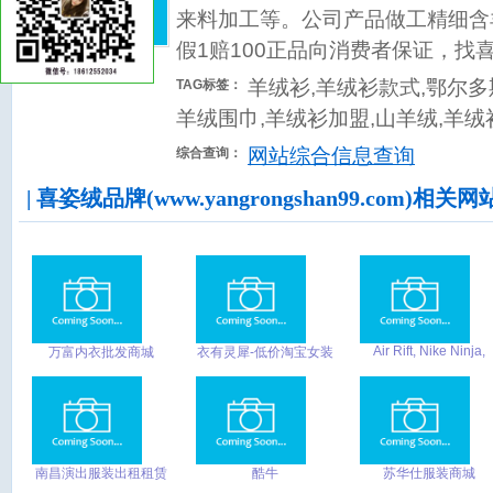
来料加工等。公司产品做工精细含羊
假1赔100正品向消费者保证，找
羊绒衫,羊绒衫款式,鄂尔多
TAG标签：
羊绒围巾,羊绒衫加盟,山羊绒,羊绒
网站综合信息查询
综合查询：
| 喜姿绒品牌(www.yangrongshan99.com)相关网
Air Rift, Nike Ninja,
万富内衣批发商城
衣有灵犀-低价淘宝女装
Nike TN
货到付款上衣外套，裙
子款式套装碎花打底裤
10元牛仔裤批发品牌女
裤买衣服网站
南昌演出服装出租租赁
酷牛
苏华仕服装商城
_南昌舞蹈服装出租租